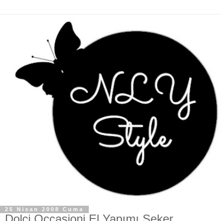
25 Nisan 2008 Cuma
Dolci Occasioni El Yapımı Şeker