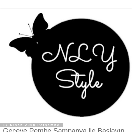
17 Nisan 2008 Perşembe
Geceye Pembe Şampanya ile Başlayın