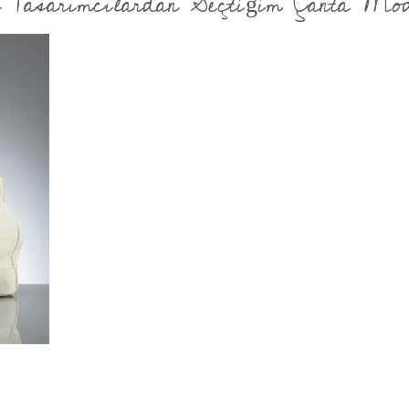
Tasarımcılardan Seçtiğim Çanta Mode