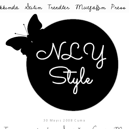
kkımda
Stilim
Trendler
Mutfağım
Press
30 Mayıs 2008 Cuma