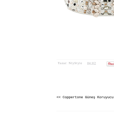
Yazar: NlyStyle
04:02
<< Coppertone Güneş Koruyucu