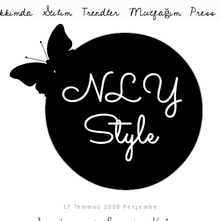
kkımda
Stilim
Trendler
Mutfağım
Press
17 Temmuz 2008 Perşembe