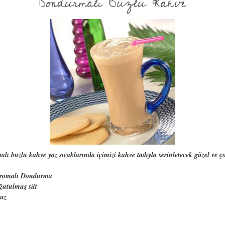
Dondurmalı Buzlu Kahve
 buzlu kahve yaz sıcaklarında içimizi kahve tadıyla serinletecek güzel ve çok
 Aromalı Dondurma
oğutulmuş süt
buz