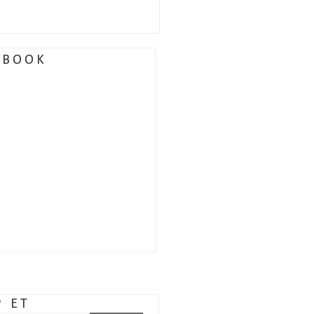
EBOOK
P ET