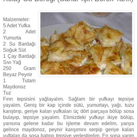
Malzemeler:
5 Adet Yufka
2 Adet
Yumurta
2 Su Bardağı
Soğuk Süt
1 Çay Bardağı
Sıvı Yağ
250 Gram
Beyaz Peynir
1 Tutam
Maydonoz
Tuz
Fırın tepsisini yağlayalım. Sağlam bir yufkayı tepsiye
yayalım. Geniş bir kap içinde sütü, yumurtayı, yağı, tuzu
karıştırıp, geriye kalan yufkaları üç dört parçaya bölüp sosa
bulayıp, tepsiye yayalım. Elimizdeki yufkayı ikiye bölüp,
yarısına gelene kadar bu işleme devam edelim, yarıya
gelince maydonoz, peynir karışımını serpip geriye kalan
yuftaları da sosa batırıp tepsiye yerleştirelim. En sona yarım