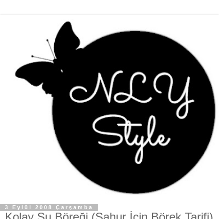
3 Eylül 2008 Çarşamba
Kolay Su Böreği (Sahur İçin Börek Tarifi)