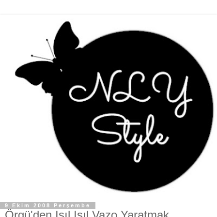
9 Ekim 2008 Perşembe
Örgü'den Işıl Işıl Vazo Yaratmak