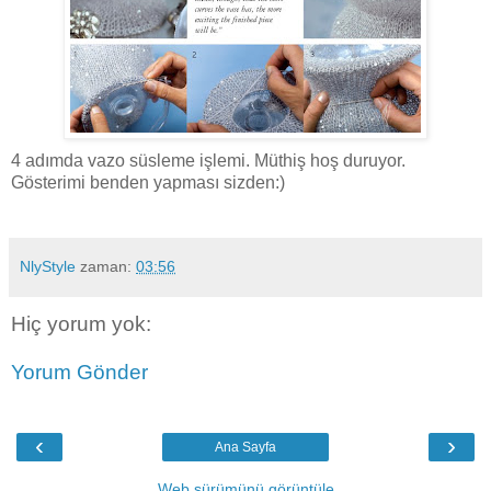
4 adımda vazo süsleme işlemi. Müthiş hoş duruyor.
Gösterimi benden yapması sizden:)
NlyStyle
zaman:
03:56
Hiç yorum yok:
Yorum Gönder
‹
›
Ana Sayfa
Web sürümünü görüntüle