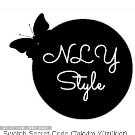
30 Aralık 2008 Salı
Swatch Secret Code (Takvim Yüzükler)