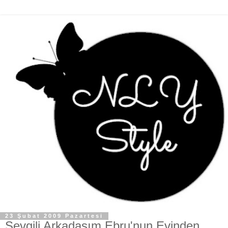
23 Şubat 2009 Pazartesi
Sevgili Arkadaşım Ebru'nun Evinden