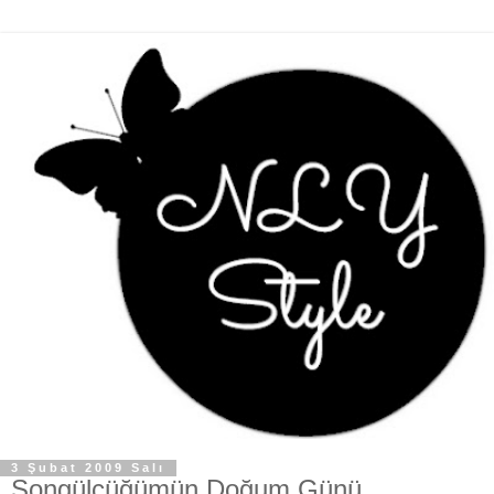
3 Şubat 2009 Salı
Songülcüğümün Doğum Günü