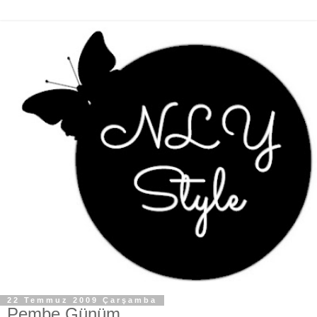
22 Temmuz 2009 Çarşamba
Pembe Günüm