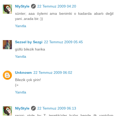
NlyStyle
22 Temmuz 2009 04:20
sünter; aaa öylemi ama benimki o kadarda abartı değil
yani..arada bir.:))
Yanıtla
Sezsel by Sezgi
22 Temmuz 2009 05:45
güllü bilezik harika
Yanıtla
Unknown
22 Temmuz 2009 06:02
Bilezik çok şirin!
(=
Yanıtla
NlyStyle
22 Temmuz 2009 06:13
sezgi- style by T: teşekkürler kızlar bende ilk yaptığım