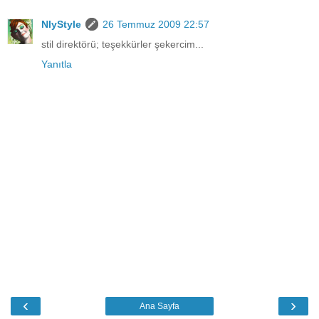
NlyStyle
26 Temmuz 2009 22:57
stil direktörü; teşekkürler şekercim...
Yanıtla
‹
›
Ana Sayfa