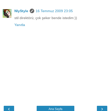
NlyStyle
16 Temmuz 2009 23:05
stil direktörü; çok şeker bende istedim:))
Yanıtla
‹
›
Ana Sayfa