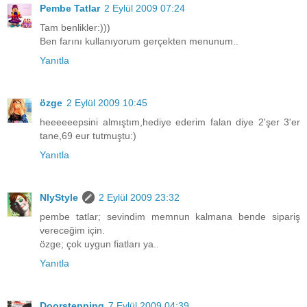
Pembe Tatlar
2 Eylül 2009 07:24
Tam benlikler:)))
Ben farını kullanıyorum gerçekten menunum..
Yanıtla
özge
2 Eylül 2009 10:45
heeeeeepsini almıştım,hediye ederim falan diye 2'şer 3'er
tane,69 eur tutmuştu:)
Yanıtla
NlyStyle
2 Eylül 2009 23:32
pembe tatlar; sevindim memnun kalmana bende sipariş
vereceğim için.
özge; çok uygun fiatları ya..
Yanıtla
Doorstepping
7 Eylül 2009 04:39