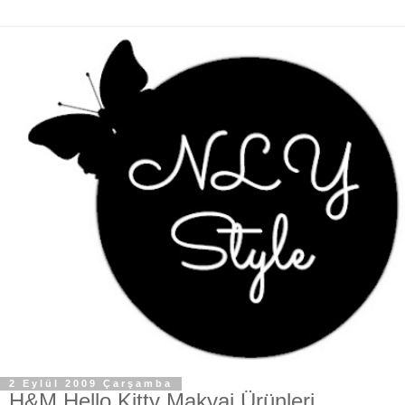
2 Eylül 2009 Çarşamba
H&M Hello Kitty Makyaj Ürünleri