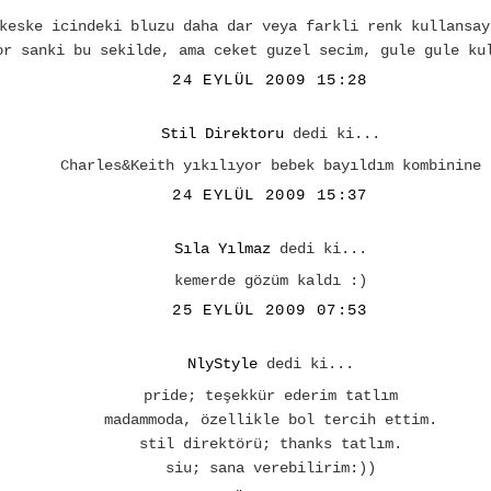
keske icindeki bluzu daha dar veya farkli renk kullansay
or sanki bu sekilde, ama ceket guzel secim, gule gule ku
24 EYLÜL 2009 15:28
Stil Direktoru
dedi ki...
Charles&Keith yıkılıyor bebek bayıldım kombinine
24 EYLÜL 2009 15:37
Sıla Yılmaz
dedi ki...
kemerde gözüm kaldı :)
25 EYLÜL 2009 07:53
NlyStyle
dedi ki...
pride; teşekkür ederim tatlım
madammoda, özellikle bol tercih ettim.
stil direktörü; thanks tatlım.
siu; sana verebilirim:))