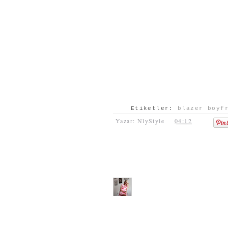
Etiketler:
blazer boyf
Yazar: NlyStyle
04:12