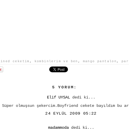
rined ceketim
,
kombinlerim ve ben
,
mango pantalon
,
par
5 YORUM:
Elif UYSAL
dedi ki...
Süper olmuşsun şekercim.Boyfriend cekete bayıldım bu ar
24 EYLÜL 2009 05:22
madammoda
dedi ki...