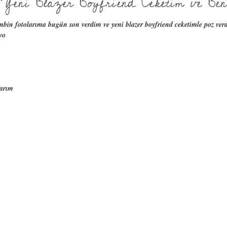
Yeni Blazer Boyfriend Ceketim ve Ben
bin fotolarıma bugün son verdim ve yeni blazer boyfriend ceketimle poz verd
vo
larım