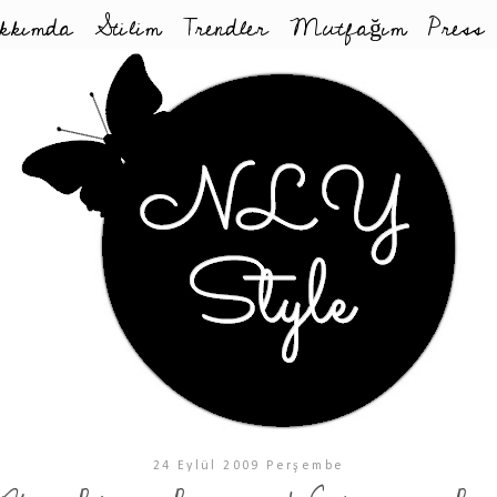
kkımda
Stilim
Trendler
Mutfağım
Press
24 Eylül 2009 Perşembe