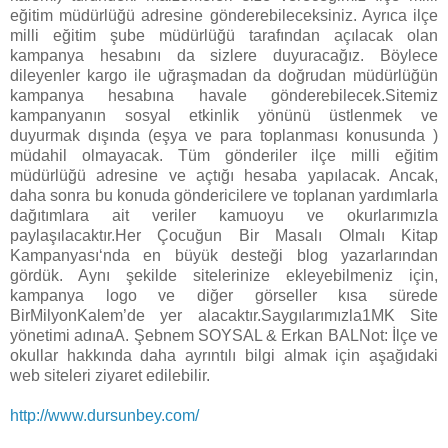
eğitim müdürlüğü adresine gönderebileceksiniz. Ayrıca ilçe
milli eğitim şube müdürlüğü tarafından açılacak olan
kampanya hesabını da sizlere duyuracağız. Böylece
dileyenler kargo ile uğraşmadan da doğrudan müdürlüğün
kampanya hesabına havale gönderebilecek.Sitemiz
kampanyanın sosyal etkinlik yönünü üstlenmek ve
duyurmak dışında (eşya ve para toplanması konusunda )
müdahil olmayacak. Tüm gönderiler ilçe milli eğitim
müdürlüğü adresine ve açtığı hesaba yapılacak. Ancak,
daha sonra bu konuda göndericilere ve toplanan yardımlarla
dağıtımlara ait veriler kamuoyu ve okurlarımızla
paylaşılacaktır.Her Çocuğun Bir Masalı Olmalı Kitap
Kampanyası‘nda en büyük desteği blog yazarlarından
gördük. Aynı şekilde sitelerinize ekleyebilmeniz için,
kampanya logo ve diğer görseller kısa sürede
BirMilyonKalem’de yer alacaktır.Saygılarımızla1MK Site
yönetimi adınaA. Şebnem SOYSAL & Erkan BALNot: İlçe ve
okullar hakkında daha ayrıntılı bilgi almak için aşağıdaki
web siteleri ziyaret edilebilir.
http://www.dursunbey.com/