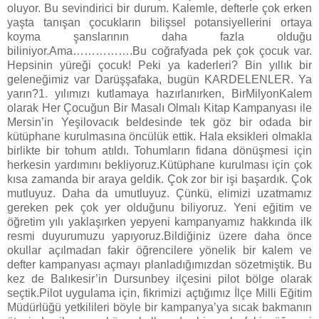
oluyor. Bu sevindirici bir durum. Kalemle, defterle çok erken
yaşta tanışan çocukların bilişsel potansiyellerini ortaya
koyma şanslarının daha fazla olduğu
biliniyor.Ama…………….Bu coğrafyada pek çok çocuk var.
Hepsinin yüreği çocuk! Peki ya kaderleri? Bin yıllık bir
geleneğimiz var Darüşşafaka, bugün KARDELENLER. Ya
yarın?1. yılımızı kutlamaya hazırlanırken, BirMilyonKalem
olarak Her Çocuğun Bir Masalı Olmalı Kitap Kampanyası ile
Mersin’in Yeşilovacık beldesinde tek göz bir odada bir
kütüphane kurulmasına öncülük ettik. Hala eksikleri olmakla
birlikte bir tohum atıldı. Tohumların fidana dönüşmesi için
herkesin yardımını bekliyoruz.Kütüphane kurulması için çok
kısa zamanda bir araya geldik. Çok zor bir işi başardık. Çok
mutluyuz. Daha da umutluyuz. Çünkü, elimizi uzatmamız
gereken pek çok yer olduğunu biliyoruz. Yeni eğitim ve
öğretim yılı yaklaşırken yepyeni kampanyamız hakkında ilk
resmi duyurumuzu yapıyoruz.Bildiğiniz üzere daha önce
okullar açılmadan fakir öğrencilere yönelik bir kalem ve
defter kampanyası açmayı planladığımızdan sözetmiştik. Bu
kez de Balıkesir’in Dursunbey ilçesini pilot bölge olarak
seçtik.Pilot uygulama için, fikrimizi açtığımız İlçe Milli Eğitim
Müdürlüğü yetkilileri böyle bir kampanya’ya sıcak bakmanın