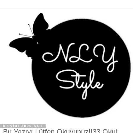
8 Eylül 2009 Salı
Bu Yazıyı Lütfen Okuyunuz!!33 Okul