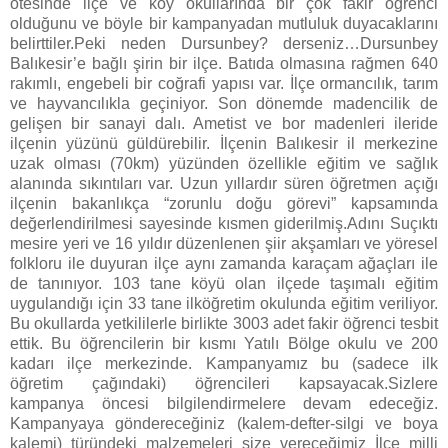
ötesinde ilçe ve köy okullarında bir çok fakir öğrenci
olduğunu ve böyle bir kampanyadan mutluluk duyacaklarını
belirttiler.Peki neden Dursunbey? derseniz…Dursunbey
Balıkesir’e bağlı şirin bir ilçe. Batıda olmasına rağmen 640
rakımlı, engebeli bir coğrafi yapısı var. İlçe ormancılık, tarım
ve hayvancılıkla geçiniyor. Son dönemde madencilik de
gelişen bir sanayi dalı. Ametist ve bor madenleri ileride
ilçenin yüzünü güldürebilir. İlçenin Balıkesir il merkezine
uzak olması (70km) yüzünden özellikle eğitim ve sağlık
alanında sıkıntıları var. Uzun yıllardır süren öğretmen açığı
ilçenin bakanlıkça “zorunlu doğu görevi” kapsamında
değerlendirilmesi sayesinde kısmen giderilmiş.Adını Suçıktı
mesire yeri ve 16 yıldır düzenlenen şiir akşamları ve yöresel
folkloru ile duyuran ilçe aynı zamanda karaçam ağaçları ile
de tanınıyor. 103 tane köyü olan ilçede taşımalı eğitim
uygulandığı için 33 tane ilköğretim okulunda eğitim veriliyor.
Bu okullarda yetkililerle birlikte 3003 adet fakir öğrenci tesbit
ettik. Bu öğrencilerin bir kısmı Yatılı Bölge okulu ve 200
kadarı ilçe merkezinde. Kampanyamız bu (sadece ilk
öğretim çağındaki) öğrencileri kapsayacak.Sizlere
kampanya öncesi bilgilendirmelere devam edeceğiz.
Kampanyaya göndereceğiniz (kalem-defter-silgi ve boya
kalemi) türündeki malzemeleri size vereceğimiz İlçe milli