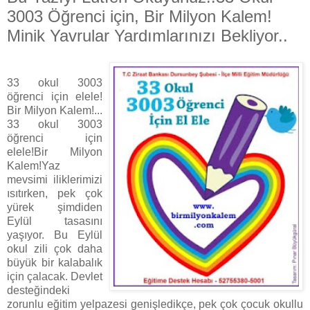
3003 Öğrenci için, Bir Milyon Kalem!
Minik Yavrular Yardımlarınızı Bekliyor..
33 okul 3003
öğrenci için elele!
Bir Milyon Kalem!...
33 okul 3003
öğrenci için
elele!Bir Milyon
Kalem!Yaz
mevsimi iliklerimizi
ısıtırken, pek çok
yürek şimdiden
Eylül tasasını
yaşıyor. Bu Eylül
okul zili çok daha
büyük bir kalabalık
için çalacak. Devlet
desteğindeki
zorunlu eğitim yelpazesi genişledikçe, pek çok çocuk okullu