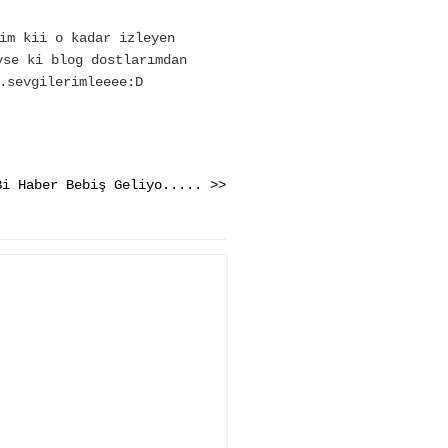
im kii o kadar izleyen
yse ki blog dostlarımdan
.sevgilerimleeee:D
Bi Haber Bebiş Geliyo..... >>