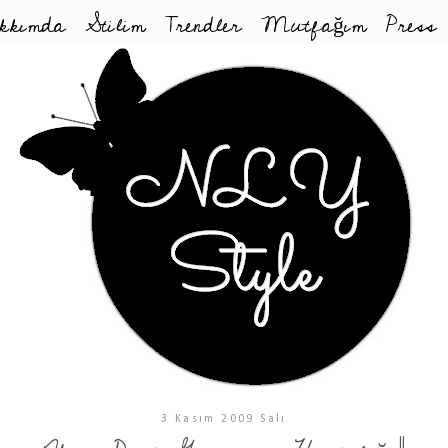
kkımda
Stilim
Trendler
Mutfağım
Press
3 Kasım 2009 Salı