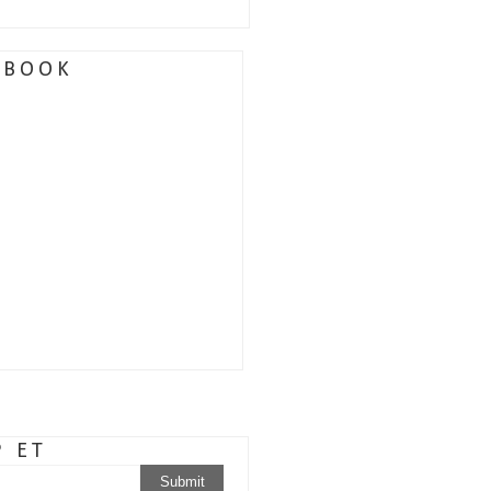
EBOOK
P ET