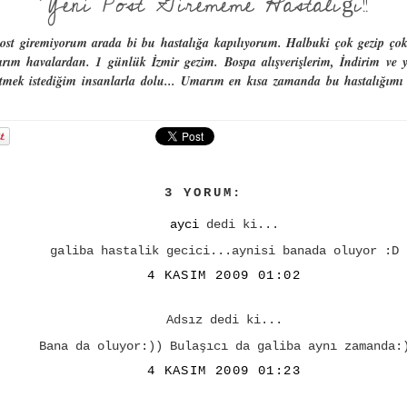
Yeni Post Girememe Hastalığı!!
post giremiyorum arada bi bu hastalığa kapılıyorum. Halbuki çok gezip çok
ım havalardan. 1 günlük İzmir gezim. Bospa alışverişlerim, İndirim ve y
etmek istediğim insanlarla dolu... Umarım en kısa zamanda bu hastalığımı 
3 YORUM:
ayci
dedi ki...
galiba hastalik gecici...aynisi banada oluyor :D
4 KASIM 2009 01:02
Adsız dedi ki...
Bana da oluyor:)) Bulaşıcı da galiba aynı zamanda:
4 KASIM 2009 01:23