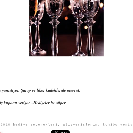
ı yansıtıyor. Şarap ve likör kadehleride mevcut.
liş kuponu veriyor...Hediyeler ise süper
:
2010 hediye seçenekleri
,
alışverişlerim
,
tchibo yeniy