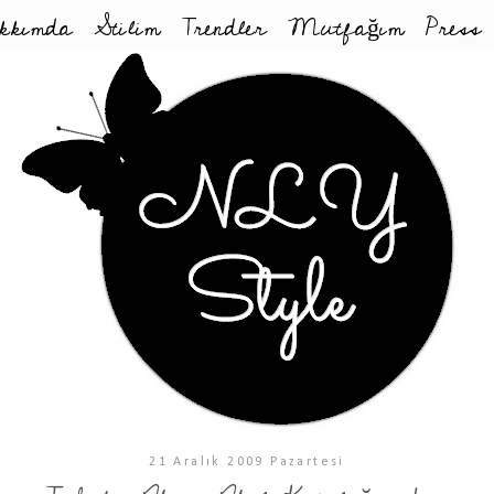
kkımda
Stilim
Trendler
Mutfağım
Press
21 Aralık 2009 Pazartesi