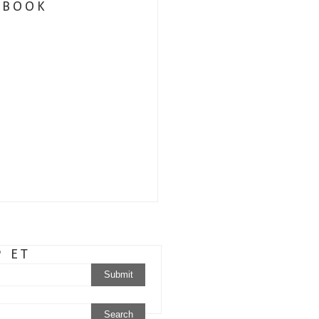
EBOOK
P ET