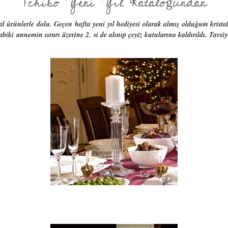
Tchibo Yeni Yıl Kataloğundan
stal ürünlerle dolu. Geçen hafta yeni yıl hediyesi olarak almış olduğum kri
biki annemin ısrarı üzerine 2. si de alınıp çeyiz kutularına kaldırıldı. Tavsi