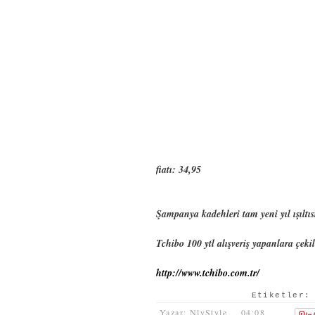
fiatı: 34,95
Şampanya kadehleri tam yeni yıl ışıltıs
Tchibo 100 ytl alışveriş yapanlara çeki
http://www.tchibo.com.tr/
Etiketler
Yazar: NlyStyle
04:08