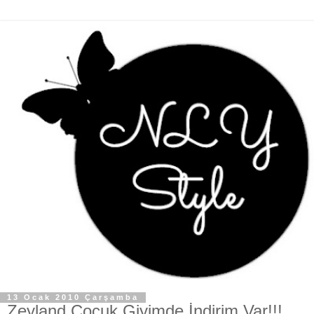
13 Ocak 2010 Çarşamba
Zeyland Çocuk Giyimde İndirim Var!!!