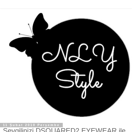
11 Şubat 2010 Perşembe
Sevgilinizi DSQUARED2 EYEWEAR ile