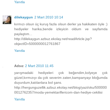
Yanıtla
dilekaygun
2 Mart 2010 10:14
kırmızı olsun üç kuruş fazla olsun derler ya hakikaten öyle :)
hediyeler harika,bende izleyicin oldum ve sayfamda
paylaştım...
http://dilekaygun.azbuz.ekolay.net/readArticle.jsp?
objectID=5000000012761867
Yanıtla
Adsız
2 Mart 2010 11:45
yarışmadaki hediyeleri çok beğendim,kolyeye çok
güzel,kırmızıyı da çok severim zaten,kampanyayı bloğumda
duyurdum,katılanlara bol şans.
http://hergunguzellik.azbuz.ekolay.net/blog/yazi/oku/500000
0012762357/moda-yemektariflericom-dan-hediye-cekilisi
Yanıtla