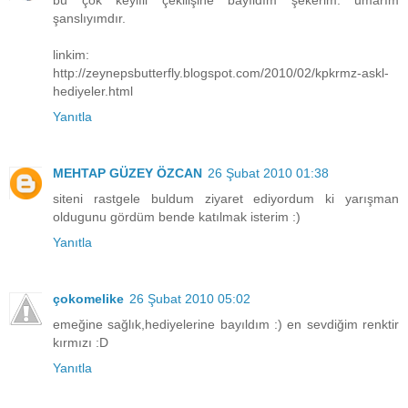
şanslıyımdır.
linkim:
http://zeynepsbutterfly.blogspot.com/2010/02/kpkrmz-askl-
hediyeler.html
Yanıtla
MEHTAP GÜZEY ÖZCAN
26 Şubat 2010 01:38
siteni rastgele buldum ziyaret ediyordum ki yarışman
oldugunu gördüm bende katılmak isterim :)
Yanıtla
çokomelike
26 Şubat 2010 05:02
emeğine sağlık,hediyelerine bayıldım :) en sevdiğim renktir
kırmızı :D
Yanıtla