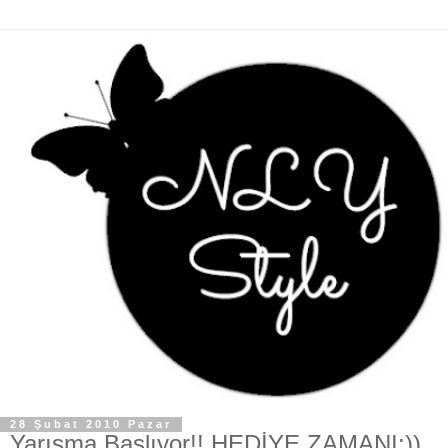
28 Şubat 2010 Pazar
Yarışma Başlıyor!! HEDİYE ZAMANI:))