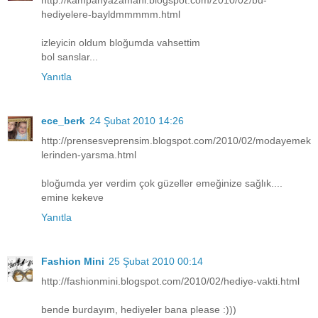
http://kampanyazamani.blogspot.com/2010/02/bu-
hediyelere-bayldmmmmm.html
izleyicin oldum bloğumda vahsettim
bol sanslar...
Yanıtla
ece_berk
24 Şubat 2010 14:26
http://prensesveprensim.blogspot.com/2010/02/modayemek
lerinden-yarsma.html
bloğumda yer verdim çok güzeller emeğinize sağlık....
emine kekeve
Yanıtla
Fashion Mini
25 Şubat 2010 00:14
http://fashionmini.blogspot.com/2010/02/hediye-vakti.html
bende burdayım, hediyeler bana please :)))