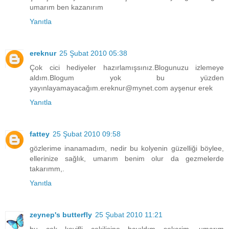
umarım ben kazanırım
Yanıtla
ereknur
25 Şubat 2010 05:38
Çok cici hediyeler hazırlamışsınız.Blogunuzu izlemeye
aldım.Blogum yok bu yüzden
yayınlayamayacağım.ereknur@mynet.com ayşenur erek
Yanıtla
fattey
25 Şubat 2010 09:58
gözlerime inanamadım, nedir bu kolyenin güzelliği böylee,
ellerinize sağlık, umarım benim olur da gezmelerde
takarımm,.
Yanıtla
zeynep's butterfly
25 Şubat 2010 11:21
bu çok keyifli çekilişine bayıldım şekerim. umarım