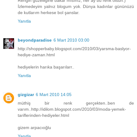
Rengin güzelliğine bakar mısınız, her ay bu renk olsun:)
İzlemedeyim yalnız blogum yok. Dünya kadınlar gününüzü
de kutlarım herkese bol şanslar.
Yanıtla
beyondparadise
6 Mart 2010 03:00
http://shopperbaby.blogspot.com/2010/03/yarsma-baslyor-
hediye-zaman.html
hediyelerin harıka başarılarr..
Yanıtla
gizgizar
6 Mart 2010 14:05
müthiş bir renk gerçekten..ben de
varım..http://idilom.blogspot.com/2010/03/moda-yemek-
tariflerinden-hediyeler.html
gizem arpacıoğlu
Yanıtla