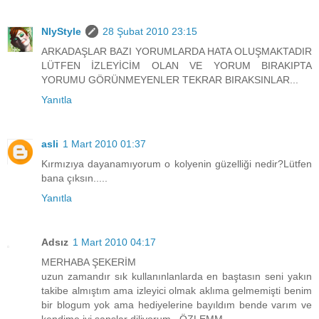
NlyStyle
28 Şubat 2010 23:15
ARKADAŞLAR BAZI YORUMLARDA HATA OLUŞMAKTADIR
LÜTFEN İZLEYİCİM OLAN VE YORUM BIRAKIPTA
YORUMU GÖRÜNMEYENLER TEKRAR BIRAKSINLAR...
Yanıtla
asli
1 Mart 2010 01:37
Kırmızıya dayanamıyorum o kolyenin güzelliği nedir?Lütfen
bana çıksın.....
Yanıtla
Adsız
1 Mart 2010 04:17
MERHABA ŞEKERİM
uzun zamandır sık kullanınlanlarda en baştasın seni yakın
takibe almıştım ama izleyici olmak aklıma gelmemişti benim
bir blogum yok ama hediyelerine bayıldım bende varım ve
kendime iyi şanslar diliyorum...ÖZLEMM