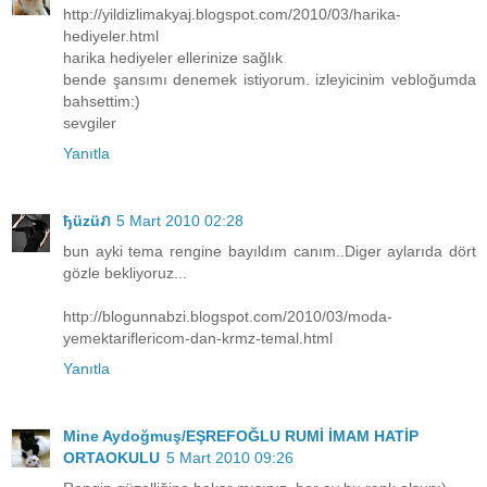
http://yildizlimakyaj.blogspot.com/2010/03/harika-
hediyeler.html
harika hediyeler ellerinize sağlık
bende şansımı denemek istiyorum. izleyicinim vebloğumda
bahsettim:)
sevgiler
Yanıtla
ђüzüภ
5 Mart 2010 02:28
bun ayki tema rengine bayıldım canım..Diger aylarıda dört
gözle bekliyoruz...
http://blogunnabzi.blogspot.com/2010/03/moda-
yemektariflericom-dan-krmz-temal.html
Yanıtla
Mine Aydoğmuş/EŞREFOĞLU RUMİ İMAM HATİP
ORTAOKULU
5 Mart 2010 09:26