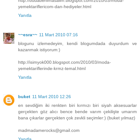
http://budabenimasalim.blogspot.com/2010/03/moda-
yemektariflericom-dan-hediyeler.html
Yanıtla
~~esra~~
11 Mart 2010 07:16
blogunu izlemedeyim, kendi blogumdada duyurdum ve
kazanmak istiyorum:)
http://isimyok000.blogspot.com/2010/03/moda-
yemektariflerinde-krmz-temal.html
Yanıtla
buket
11 Mart 2010 12:26
en sevdiğim iki renkten biri kırmızı biri siyah aksesuarlar
gerçekten göz alıcı bence bende varım çekilişte umarım
bana çıkarlar gerçekten çok zevkli seçimler:) (buket yılmaz)
madmadamerocks@gmail.com
Yanıtla