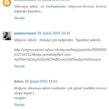
İzlemeye aldım ve hediyelerden istiyorum.Kırmızı kırmızı
süperler bayıldım.
Yanıtla
yagmursezen
26 Şubat 2010 10:43
İzleyicin oldum . Kolyeyi çok beğendim. Teşekkür ederim.
http://yagmursezen.azbuz.ekolay.net/blog/yazi/oku/5000000
012744711/Moda-yemektarifleri.com-
%20Her%20ay%20s%C3%BCrpriz%20hediye%20veriyor
Yanıtla
Adsız
26 Şubat 2010 13:54
bloğunu izlemeye aldım.hediyeler çok güzel özellikle kırmızı
oluşu süper:)
sevgiler
Yanıtla