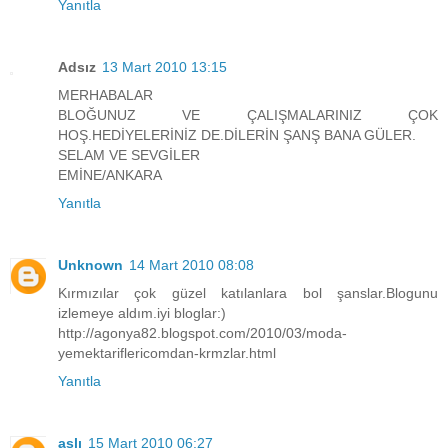
Yanıtla
Adsız
13 Mart 2010 13:15
MERHABALAR
BLOĞUNUZ VE ÇALIŞMALARINIZ ÇOK
HOŞ.HEDİYELERİNİZ DE.DİLERİN ŞANŞ BANA GÜLER.
SELAM VE SEVGİLER
EMİNE/ANKARA
Yanıtla
Unknown
14 Mart 2010 08:08
Kırmızılar çok güzel katılanlara bol şanslar.Blogunu
izlemeye aldım.iyi bloglar:)
http://agonya82.blogspot.com/2010/03/moda-
yemektariflericomdan-krmzlar.html
Yanıtla
aslı
15 Mart 2010 06:27