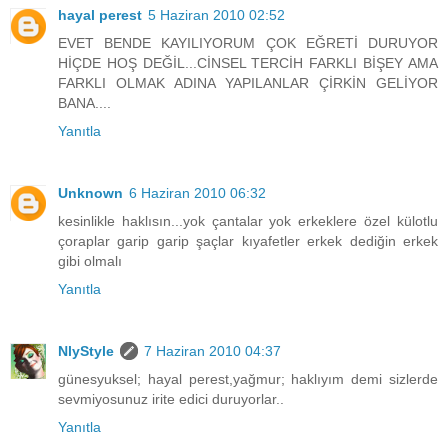
hayal perest
5 Haziran 2010 02:52
EVET BENDE KAYILIYORUM ÇOK EĞRETİ DURUYOR
HİÇDE HOŞ DEĞİL...CİNSEL TERCİH FARKLI BİŞEY AMA
FARKLI OLMAK ADINA YAPILANLAR ÇİRKİN GELİYOR
BANA....
Yanıtla
Unknown
6 Haziran 2010 06:32
kesinlikle haklısın...yok çantalar yok erkeklere özel külotlu
çoraplar garip garip şaçlar kıyafetler erkek dediğin erkek
gibi olmalı
Yanıtla
NlyStyle
7 Haziran 2010 04:37
günesyuksel; hayal perest,yağmur; haklıyım demi sizlerde
sevmiyosunuz irite edici duruyorlar..
Yanıtla