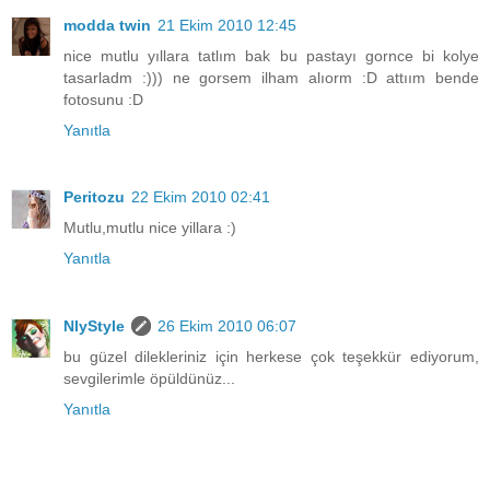
modda twin
21 Ekim 2010 12:45
nice mutlu yıllara tatlım bak bu pastayı gornce bi kolye
tasarladm :))) ne gorsem ilham alıorm :D attıım bende
fotosunu :D
Yanıtla
Peritozu
22 Ekim 2010 02:41
Mutlu,mutlu nice yillara :)
Yanıtla
NlyStyle
26 Ekim 2010 06:07
bu güzel dilekleriniz için herkese çok teşekkür ediyorum,
sevgilerimle öpüldünüz...
Yanıtla