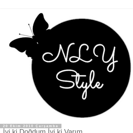
20 Ekim 2010 Çarşamba
İyi ki Doğdum İyi ki Varım...