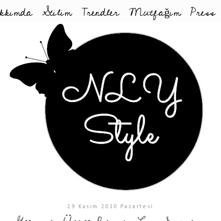
kkımda
Stilim
Trendler
Mutfağım
Press
29 Kasım 2010 Pazartesi