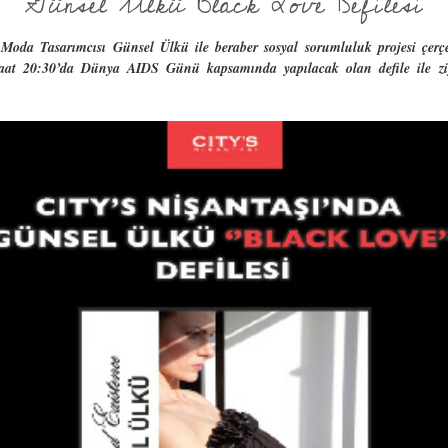
Günsel Ülkü Black Love Defilesi
oda Tasarımcısı Günsel Ülkü ile beraber sosyal sorumluluk projesi çerçev
at 20:30’da Dünya AIDS Günü kapsamında yapılacak olan defile ile ziy