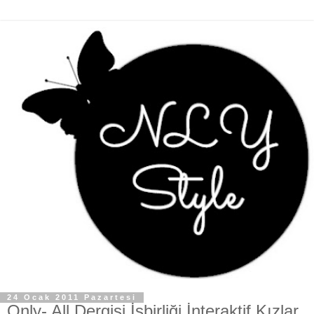
24 Ocak 2011 Pazartesi
Only- All Dergisi İşbirliği İnteraktif Kızlar