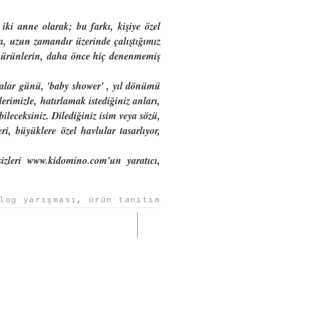
 iki anne olarak; bu farkı, kişiye özel
a, uzun zamandır üzerinde çalıştığımız
nız ürünlerin, daha önce hiç denenmemiş
balar günü, 'baby shower' , yıl dönümü
lerimizle, hatırlamak istediğiniz anları,
ileceksiniz. Dilediğiniz isim veya sözü,
eri, büyüklere özel havlular tasarlıyor,
 sizleri www.kidomino.com'un yaratıcı,
log yarışması
,
ürün tanıtım