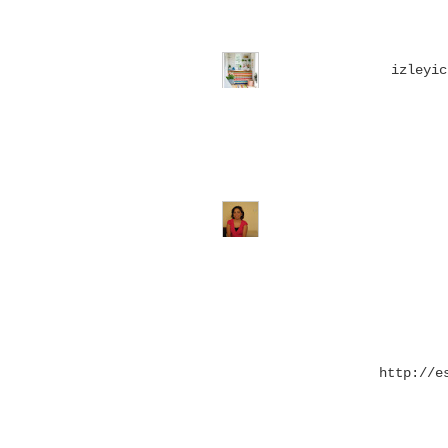
izleyic
http://e