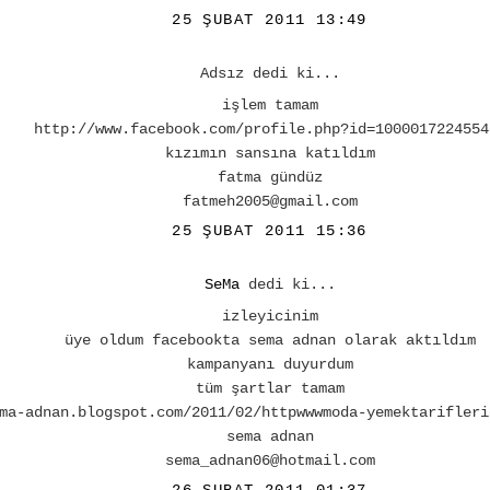
25 ŞUBAT 2011 13:49
Adsız dedi ki...
işlem tamam
http://www.facebook.com/profile.php?id=1000017224554
kızımın sansına katıldım
fatma gündüz
fatmeh2005@gmail.com
25 ŞUBAT 2011 15:36
SeMa
dedi ki...
izleyicinim
üye oldum facebookta sema adnan olarak aktıldım
kampanyanı duyurdum
tüm şartlar tamam
ma-adnan.blogspot.com/2011/02/httpwwwmoda-yemektarifleri
sema adnan
sema_adnan06@hotmail.com