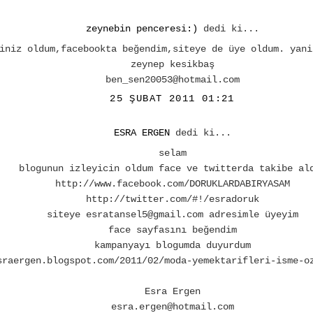
zeynebin penceresi:)
dedi ki...
iniz oldum,facebookta beğendim,siteye de üye oldum. yani
zeynep kesikbaş
ben_sen20053@hotmail.com
25 ŞUBAT 2011 01:21
ESRA ERGEN
dedi ki...
selam
blogunun izleyicin oldum face ve twitterda takibe al
http://www.facebook.com/DORUKLARDABIRYASAM
http://twitter.com/#!/esradoruk
siteye esratansel5@gmail.com adresimle üyeyim
face sayfasını beğendim
kampanyayı blogumda duyurdum
sraergen.blogspot.com/2011/02/moda-yemektarifleri-isme-o
Esra Ergen
esra.ergen@hotmail.com