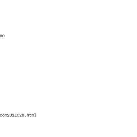
80
com2011028.html