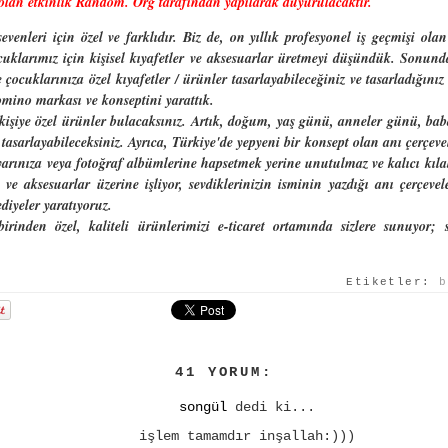
lan etkinlik Random. Org tarafından yapılarak duyurulacaktır.
nleri için özel ve farklıdır. Biz de, on yıllık profesyonel iş geçmişi olan
cuklarımız için kişisel kıyafetler ve aksesuarlar üretmeyi düşündük. Sonund
e çocuklarınıza özel kıyafetler / ürünler tasarlayabileceğiniz ve tasarladığı
domino markası ve konseptini yarattık.
kişiye özel ürünler bulacaksınız. Artık, doğum, yaş günü, anneler günü, ba
 tasarlayabileceksiniz. Ayrıca, Türkiye'de yepyeni bir konsept olan anı çerçeve
yarınıza veya fotoğraf albümlerine hapsetmek yerine unutulmaz ve kalıcı kılab
 ve aksesuarlar üzerine işliyor, sevdiklerinizin isminin yazdığı anı çerçevel
diyeler yaratıyoruz.
birinden özel, kaliteli ürünlerimizi e-ticaret ortamında sizlere sunuyor;
Etiketler:
b
41 YORUM:
songül
dedi ki...
işlem tamamdır inşallah:)))