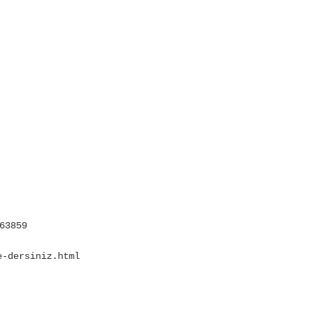
63859
e-dersiniz.html