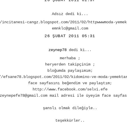
26 ŞUBAT 2011 01:37
Adsız dedi ki...
/incitanesi-cangz.blogspot.com/2011/02/httpwwwmoda-yemek
emnklc@gmail.com
26 ŞUBAT 2011 05:31
zeynep78
dedi ki...
merhaba ;
heryerden takipçinim ;
bloğumda paylaşımım;
//efsane78.blogspot.com/2011/02/kidomino-ve-moda-yemekta
face sayfasını beğendim ve paylaştım;
http://www.facebook.com/selvi.efe
zeynepefe78@gmail.com mail adresi ile üyeyim face sayfas
şanslı olmak dileğiyle..
teşekkürler..