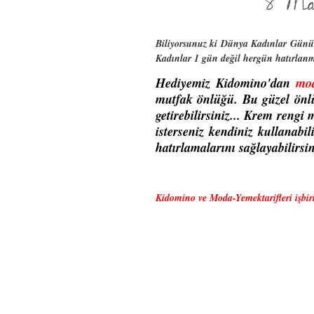
8 Mar
Biliyorsunuz ki Dünya Kadınlar Günü bi
Kadınlar 1 gün değil hergün hatırlanma
Hediyemiz
Kidomino
'dan
mod
mutfak önlüğü. Bu güzel önlük 
getirebilirsiniz...
Krem rengi mu
isterseniz kendiniz kullanabil
hatırlamalarını sağlayabilirsin
Kidomino ve Moda-Yemektarifleri işbirl