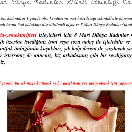
t Dünya Kadınlar Günü Etkinliği Başlı
z kadınların 1 günde olsa kendilerini özel hissedeceği etkinliklerle dünyan
lı heran özel oldukları hissettirilmeli diyor ve 8 Mart Dünya Kadınlar Günün
a-yemektarifleri
izleyicileri için 8 Mart Dünya Kadınlar 
üzerine istediğiniz ismi veya sözü nakış ile işletebilir ve 
tfak önlüğünün kuşakları, şık kalp deseni ile yazılacak ya
ir isterseniz de anneniz, kız arkadaşınız gibi bir sevdiğiniz
iz
.
iği olan bu etkinliğe katılmak ve bu güzel hediyeye sahip olmak için yapmanız