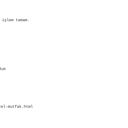
 işlem tamam.
dım
zel-mutfak.html