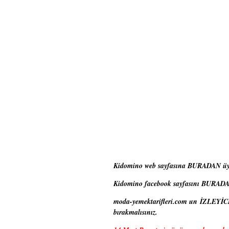
Kidomino web sayfasına
BURADAN
üy
Kidomino facebook sayfasını
BURAD
moda-yemektarifleri.com un İZLEYİCİS
bırakmalısınız.