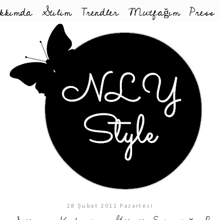
kkımda
Stilim
Trendler
Mutfağım
Press
28 Şubat 2011 Pazartesi