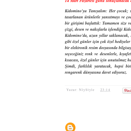
14 Mart Pazartesi günü sonuçlanacak o
Kidomino'yu Tanıyalım: Her çocuk; seve
tasarlanan ürünlerle yansıtmayı ve ço
bir girişimi başlattık: Tamamen size v
çizgi, desen ve nakışlarla işlendiği Ki
Kidomino'da, uzun yıllar saklanacak, 
gibi özel günler için çok özel hediyeler
bir elektronik resim dosyasında bilgisa
seçeceğiniz renk ve desenlerle, kıyafet
kısacası, özel günler için unutulmaz he
Şimdi, farklılık yaratacak, hepsi bir
rengarenk dünyasına davet ediyoruz.
Yazar: NlyStyle
23:14