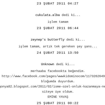
23 ŞUBAT 2011 04:27
cukulata.alba
dedi ki...
işlem tamam
23 ŞUBAT 2011 06:44
zeynep's butterfly
dedi ki...
işlem tamam, artık tek gereken şey şans...
24 ŞUBAT 2011 13:50
Unknown
dedi ki...
merhaaba facebookta beğendim.
http://www.facebook.com/pages/wwwkidominocom/1173262649
bloğumda duyurdum.
gonya82.blogspot.com/2011/02/isme-ozel-onluk-kazanmaya-n
siteye üye oldum.
EMİNE YAVAŞ
25 ŞUBAT 2011 00:22