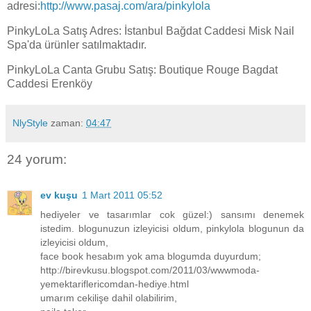
adresi:
http://www.pasaj.com/ara/pinkylola
PinkyLoLa Satış Adres: İstanbul Bağdat Caddesi Misk Nail
Spa'da ürünler satılmaktadır.
PinkyLoLa Canta Grubu Satış: Boutique Rouge Bagdat
Caddesi Erenköy
NlyStyle
zaman:
04:47
24 yorum:
ev kuşu
1 Mart 2011 05:52
hediyeler ve tasarımlar cok güzel:) sansımı denemek
istedim. blogunuzun izleyicisi oldum, pinkylola blogunun da
izleyicisi oldum,
face book hesabım yok ama blogumda duyurdum;
http://birevkusu.blogspot.com/2011/03/wwwmoda-
yemektariflericomdan-hediye.html
umarım cekilişe dahil olabilirim,