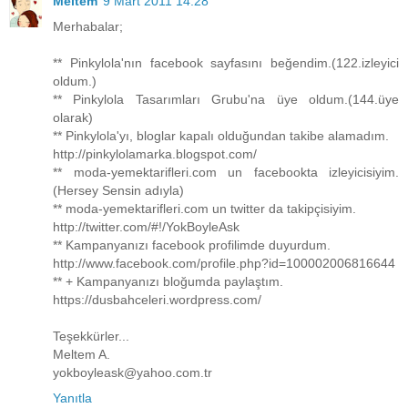
Meltem
9 Mart 2011 14:28
Merhabalar;
** Pinkylola'nın facebook sayfasını beğendim.(122.izleyici
oldum.)
** Pinkylola Tasarımları Grubu'na üye oldum.(144.üye
olarak)
** Pinkylola'yı, bloglar kapalı olduğundan takibe alamadım.
http://pinkylolamarka.blogspot.com/
** moda-yemektarifleri.com un facebookta izleyicisiyim.
(Hersey Sensin adıyla)
** moda-yemektarifleri.com un twitter da takipçisiyim.
http://twitter.com/#!/YokBoyleAsk
** Kampanyanızı facebook profilimde duyurdum.
http://www.facebook.com/profile.php?id=100002006816644
** + Kampanyanızı bloğumda paylaştım.
https://dusbahceleri.wordpress.com/
Teşekkürler...
Meltem A.
yokboyleask@yahoo.com.tr
Yanıtla