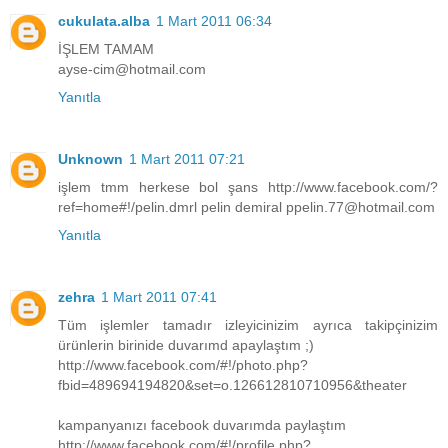
cukulata.alba
1 Mart 2011 06:34
İŞLEM TAMAM
ayse-cim@hotmail.com
Yanıtla
Unknown
1 Mart 2011 07:21
işlem tmm herkese bol şans http://www.facebook.com/?
ref=home#!/pelin.dmrl pelin demiral ppelin.77@hotmail.com
Yanıtla
zehra
1 Mart 2011 07:41
Tüm işlemler tamadır izleyicinizim ayrıca takipçinizim
ürünlerin birinide duvarımd apaylaştım ;)
http://www.facebook.com/#!/photo.php?
fbid=489694194820&set=o.126612810710956&theater
kampanyanızı facebook duvarımda paylaştım
http://www.facebook.com/#!/profile.php?