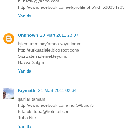
h_nazly@yahoo.com
http://www.facebook.com/#!/profile.php?id=588834709
Yanıtla
Unknown
20 Mart 2011 23:07
İşlem tmm,sayfamda yayınladım.
http://turkuazlale.blogspot.com/
Sizi zaten izlemekteydim.
Havva Salgın
Yanıtla
Kıymetli
21 Mart 2011 02:34
şartlar tamam
http://www.facebook.com/tnur3#!/tnur3
tefafuk_tuba@hotmail.com
Tuba Nur
Yanıtla