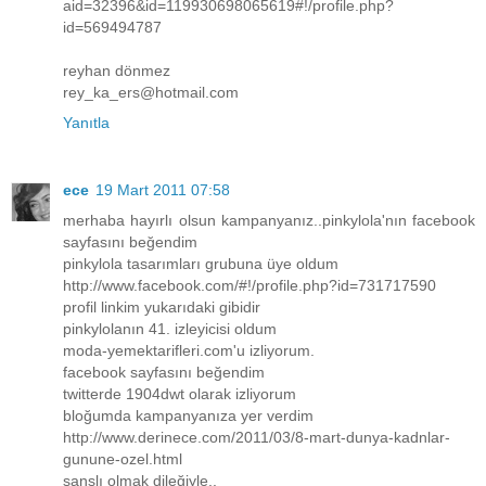
aid=32396&id=119930698065619#!/profile.php?
id=569494787
reyhan dönmez
rey_ka_ers@hotmail.com
Yanıtla
ece
19 Mart 2011 07:58
merhaba hayırlı olsun kampanyanız..pinkylola'nın facebook
sayfasını beğendim
pinkylola tasarımları grubuna üye oldum
http://www.facebook.com/#!/profile.php?id=731717590
profil linkim yukarıdaki gibidir
pinkylolanın 41. izleyicisi oldum
moda-yemektarifleri.com'u izliyorum.
facebook sayfasını beğendim
twitterde 1904dwt olarak izliyorum
bloğumda kampanyanıza yer verdim
http://www.derinece.com/2011/03/8-mart-dunya-kadnlar-
gunune-ozel.html
şanslı olmak dileğiyle..