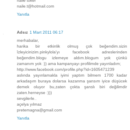
naile toker
naile.t@hotmail.com
Yanıtla
Adsız
1 Mart 2011 06:17
merhabalar,
harika bir etkinlik olmuş çok beğendim.sizin
îzleyicinizim.pinkylola'yı facebook adreslerinden
beğendim.blogu izlemeye aldım.blogum yok çünkü
zamanım yok :)) ama kampanyayı profilimde yayınladım;
http://www.facebook.com/profile.php?id=1605471239
aslında yayınlamakla iyimi yaptım bilmem 1700 kadar
arkadaşım buraya dolarsa kazanma şansım iyice düşücek
demek oluyor bu,zaten çokta şanslı biri değilimdir
zaten.herneyse :)))
sevgilerle..
açelya yılmaz
pretemagna@gmail.com
Yanıtla