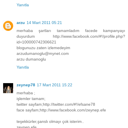
Yanıtla
arzu
14 Mart 2011 05:21
merhaba şartları tamamladım facede kampanyayı
duyurdum http://www.facebook.com/#!/profile.php?
id=100000742306621
blogunuzu zaten izlemedeyim
arzudumanoglu@mynet.com
arzu dumanoglu
Yanıtla
zeynep78
17 Mart 2011 15:22
merhaba ;
işlemler tamam;
twitter sayfam;http://twitter.com/#!/efsane78
face sayfam;http://www.facebook.com/zeynep.efe
teşekkürler,şanslı olmayı çok isterim..
zeynep efe