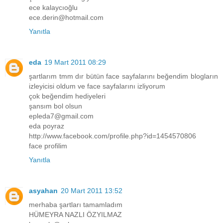
ece kalaycıoğlu
ece.derin@hotmail.com
Yanıtla
eda
19 Mart 2011 08:29
şartlarım tmm dır bütün face sayfalarını beğendim blogların
izleyicisi oldum ve face sayfalarını izliyorum
çok beğendim hediyeleri
şansım bol olsun
epleda7@gmail.com
eda poyraz
http://www.facebook.com/profile.php?id=1454570806
face profilim
Yanıtla
asyahan
20 Mart 2011 13:52
merhaba şartları tamamladım
HÜMEYRA NAZLI ÖZYILMAZ