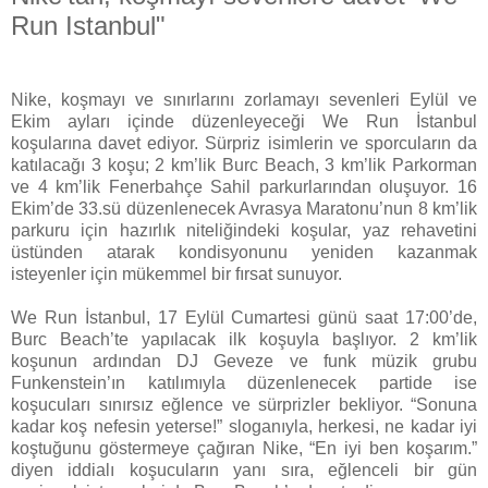
Run Istanbul"
Nike, koşmayı ve sınırlarını zorlamayı sevenleri Eylül ve
Ekim ayları içinde düzenleyeceği We Run İstanbul
koşularına davet ediyor. Sürpriz isimlerin ve sporcuların da
katılacağı 3 koşu; 2 km’lik Burc Beach, 3 km’lik Parkorman
ve 4 km’lik Fenerbahçe Sahil parkurlarından oluşuyor. 16
Ekim’de 33.sü düzenlenecek Avrasya Maratonu’nun 8 km’lik
parkuru için hazırlık niteliğindeki koşular, yaz rehavetini
üstünden atarak kondisyonunu yeniden kazanmak
isteyenler için mükemmel bir fırsat sunuyor.
We Run İstanbul, 17 Eylül Cumartesi günü saat 17:00’de,
Burc Beach’te yapılacak ilk koşuyla başlıyor. 2 km’lik
koşunun ardından DJ Geveze ve funk müzik grubu
Funkenstein’ın katılımıyla düzenlenecek partide ise
koşucuları sınırsız eğlence ve sürprizler bekliyor. “Sonuna
kadar koş nefesin yeterse!” sloganıyla, herkesi, ne kadar iyi
koştuğunu göstermeye çağıran Nike, “En iyi ben koşarım.”
diyen iddialı koşucuların yanı sıra, eğlenceli bir gün