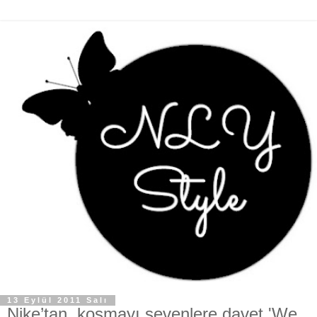
13 Eylül 2011 Salı
Nike’tan, koşmayı sevenlere davet 'We