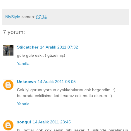
NlyStyle
zaman:
07:14
7 yorum:
Stilcatcher
14 Aralık 2011 07:32
güle güle eskit ) güzelmiş)
Yanıtla
Unknown
14 Aralık 2011 08:05
Cok iyi gorunuyorsun ayakkabılarını cok begendim. :)
bu arada cekilisime katılırsanız cok mutlu olurum. :)
Yanıtla
songül
14 Aralık 2011 23:45
bu botlar çok çok senin gibi şeker :) üstünde paralansın