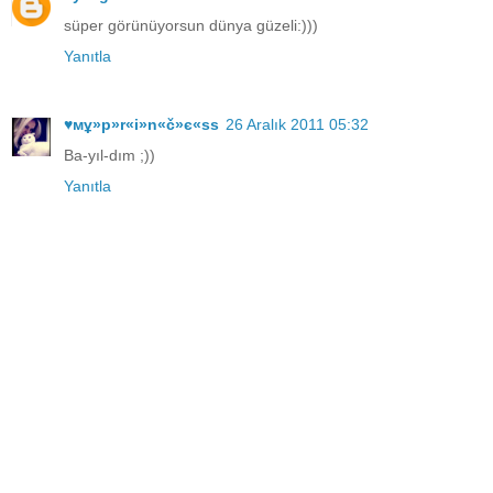
süper görünüyorsun dünya güzeli:)))
Yanıtla
♥мұ»p»r«i»n«č»є«ss
26 Aralık 2011 05:32
Ba-yıl-dım ;))
Yanıtla