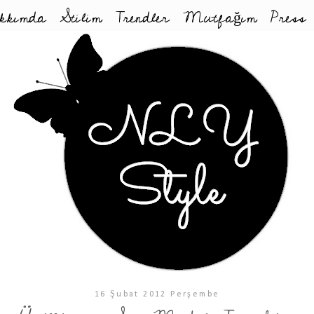
kkımda
Stilim
Trendler
Mutfağım
Press
16 Şubat 2012 Perşembe