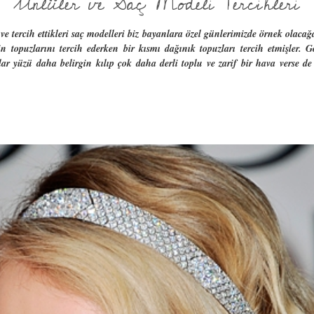
Ünlüler ve Saç Modeli Tercihleri
tercih ettikleri saç modelleri biz bayanlara özel günlerimizde örnek olacağa b
n topuzlarını tercih ederken bir kısmı dağınık topuzları tercih etmişler. 
lar yüzü daha belirgin kılıp çok daha derli toplu ve zarif bir hava verse d