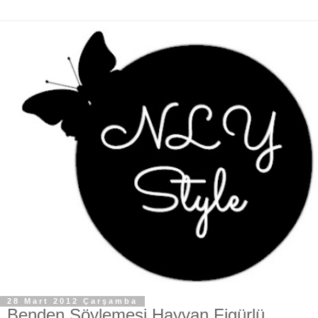
28 Mart 2012 Çarşamba
Benden Söylemesi Hayvan Figürlü