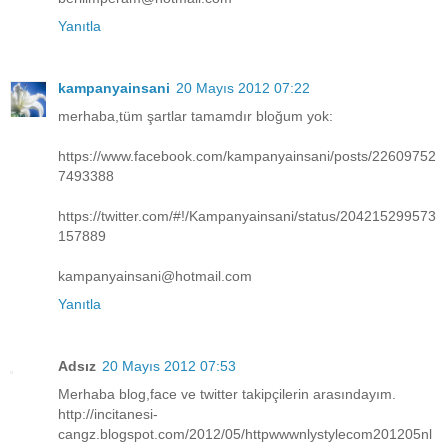
Yanıtla
kampanyainsani
20 Mayıs 2012 07:22
merhaba,tüm şartlar tamamdır bloğum yok:
https://www.facebook.com/kampanyainsani/posts/22609752
7493388
https://twitter.com/#!/Kampanyainsani/status/204215299573
157889
kampanyainsani@hotmail.com
Yanıtla
Adsız
20 Mayıs 2012 07:53
Merhaba blog,face ve twitter takipçilerin arasındayım.
http://incitanesi-
cangz.blogspot.com/2012/05/httpwwwnlystylecom201205nl