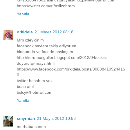
https://twitter.com/#!/aslizehram
Yanıtla
orkidela
21 Mayıs 2012 08:18
Mrb izleyicinim
facebook sayfanı takip ediyorum
blogumda ve facede paylaştım
http://kurumusguller.blogspot.com/2012/04/cekilis-
duyurular-mays.html
https://www.facebook.com/orkidela/posts/30838410924416
0
twitter hesabım yok
buse anıl
bslcy@hotmail.com
Yanıtla
smyrnian
21 Mayıs 2012 10:58
merhaba canım