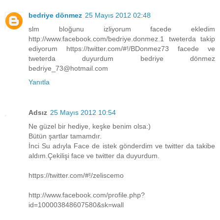
bedriye dönmez
25 Mayıs 2012 02:48
slm bloğunu izliyorum facede ekledim
http://www.facebook.com/bedriye.donmez.1 tweterda takip
ediyorum https://twitter.com/#!/BDonmez73 facede ve
tweterda duyurdum bedriye dönmez
bedriye_73@hotmail.com
Yanıtla
Adsız
25 Mayıs 2012 10:54
Ne güzel bir hediye, keşke benim olsa:)
Bütün şartlar tamamdır.
İnci Su adıyla Face de istek gönderdim ve twitter da takibe
aldım.Çekilişi face ve twitter da duyurdum.
https://twitter.com/#!/zeliscemo
http://www.facebook.com/profile.php?
id=100003848607580&sk=wall