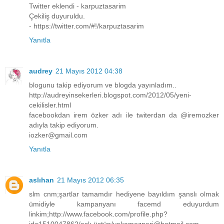
Twitter eklendi - karpuztasarim
Çekiliş duyuruldu.
- https://twitter.com/#!/karpuztasarim
Yanıtla
audrey
21 Mayıs 2012 04:38
blogunu takip ediyorum ve blogda yayınladım..
http://audreyinsekerleri.blogspot.com/2012/05/yeni-
cekilisler.html
facebookdan irem özker adı ile twiterdan da @iremozker
adıyla takip ediyorum.
iozker@gmail.com
Yanıtla
aslıhan
21 Mayıs 2012 06:35
slm cnm;şartlar tamamdır hediyene bayıldım şanslı olmak
ümidiyle kampanyanı facemd eduyurdum
linkim;http://www.facebook.com/profile.php?
id=1510047862/aslı üstün/yakamozperi@hotmail.com