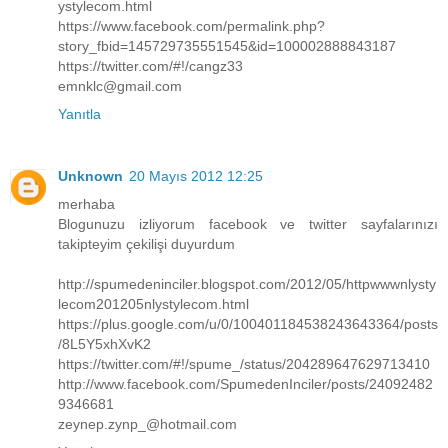
ystylecom.html
https://www.facebook.com/permalink.php?
story_fbid=145729735551545&id=100002888843187
https://twitter.com/#!/cangz33
emnklc@gmail.com
Yanıtla
Unknown
20 Mayıs 2012 12:25
merhaba
Blogunuzu izliyorum facebook ve twitter sayfalarınızı
takipteyim çekilişi duyurdum
http://spumedeninciler.blogspot.com/2012/05/httpwwwnlysty
lecom201205nlystylecom.html
https://plus.google.com/u/0/100401184538243643364/posts
/8L5Y5xhXvK2
https://twitter.com/#!/spume_/status/204289647629713410
http://www.facebook.com/SpumedenInciler/posts/24092482
9346681
zeynep.zynp_@hotmail.com