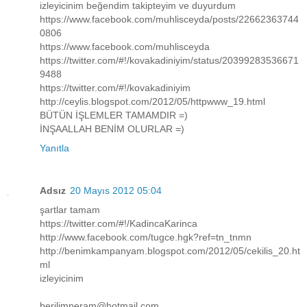
izleyicinim beğendim takipteyim ve duyurdum
https://www.facebook.com/muhlisceyda/posts/22662363744
0806
https://www.facebook.com/muhlisceyda
https://twitter.com/#!/kovakadiniyim/status/20399283536671
9488
https://twitter.com/#!/kovakadiniyim
http://ceylis.blogspot.com/2012/05/httpwww_19.html
BÜTÜN İŞLEMLER TAMAMDIR =)
İNŞAALLAH BENİM OLURLAR =)
Yanıtla
Adsız
20 Mayıs 2012 05:04
şartlar tamam
https://twitter.com/#!/KadincaKarinca
http://www.facebook.com/tugce.hgk?ref=tn_tnmn
http://benimkampanyam.blogspot.com/2012/05/cekilis_20.ht
ml
izleyicinim
berilimperam@hotmail.com