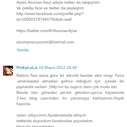
Ayse( Asuman Asu) adıyla twitter da takipçinim.
Ve çekilişi face ve twitter da paylaştım.
http://www.facebook.com/profile.php?
id=100003787465755&sk=wall
https://twitter.com/#!/AsumanAyse
asumanasuyumm@hotmail.com
Yanıtla
PinkyLoLa
18 Mayıs 2012 18:48
Baktım,Tam bana göre bir etkınlık hemde altın rengı Toms
,amerıkadan almadan gelmıs olduğum için ,içimde bir
pişmanlık varken :)Nily'nın bu suprızı benı çok mutlu ettı.
Bende tüm görevleri yerıne getırdım,ayrıca hayatımda
2.kez blog uzerınden bır yarısmaya katılıyorum.Haydı
hayırlısı.
zaten ızleyıcınım,facebooktada eklıyım.
twitterda duyurdum,facebookta yayınladım.
bloguda tamamladım .