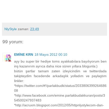
NlyStyle
zaman:
23:49
99 yorum:
EMİNE KRN
18 Mayıs 2012 00:10
ayy bu super bir hediye toms ayakkabılara bayılıyorum ben
inş kazanırım ayrıca daha nice süren yıllara blogunla:)
bütün şartlar tamam zaten izleyicindim ve twitterdada
takipteydim facedende arkadaşlık yolladım ve paylaştım
linkler:
*https://twitter.com/#!/parlakbudk/status/2033806399264686
08
*http://www.facebook.com/emine.parlakbudakkuran/posts/3
54500247937483
*http://acruxm.blogspot.com/2012/05/httpnlystylecom-dan-