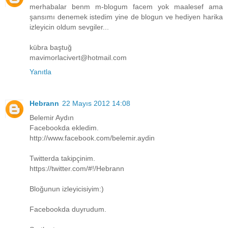
merhabalar benm m-blogum facem yok maalesef ama
şansımı denemek istedim yine de blogun ve hediyen harika
izleyicin oldum sevgiler...
kübra baştuğ
mavimorlacivert@hotmail.com
Yanıtla
Hebrann
22 Mayıs 2012 14:08
Belemir Aydın
Facebookda ekledim.
http://www.facebook.com/belemir.aydin
Twitterda takipçinim.
https://twitter.com/#!/Hebrann
Bloğunun izleyicisiyim:)
Facebookda duyrudum.