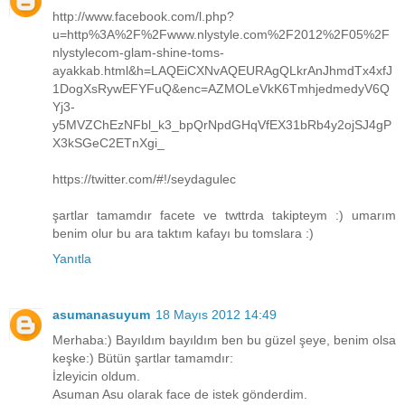
http://www.facebook.com/l.php?
u=http%3A%2F%2Fwww.nlystyle.com%2F2012%2F05%2F
nlystylecom-glam-shine-toms-
ayakkab.html&h=LAQEiCXNvAQEURAgQLkrAnJhmdTx4xfJ
1DogXsRywEFYFuQ&enc=AZMOLeVkK6TmhjedmedyV6Q
Yj3-
y5MVZChEzNFbl_k3_bpQrNpdGHqVfEX31bRb4y2ojSJ4gP
X3kSGeC2ETnXgi_
https://twitter.com/#!/seydagulec
şartlar tamamdır facete ve twttrda takipteym :) umarım
benim olur bu ara taktım kafayı bu tomslara :)
Yanıtla
asumanasuyum
18 Mayıs 2012 14:49
Merhaba:) Bayıldım bayıldım ben bu güzel şeye, benim olsa
keşke:) Bütün şartlar tamamdır:
İzleyicin oldum.
Asuman Asu olarak face de istek gönderdim.