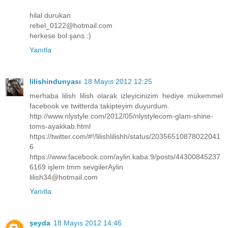
hilal durukan
rebel_0122@hotmail.com
herkese bol şans :)
Yanıtla
lilishindunyası
18 Mayıs 2012 12:25
merhaba lilish lilish olarak izleyicinizim hediye mükemmel
facebook ve twitterda takipteyim duyurdum.
http://www.nlystyle.com/2012/05/nlystylecom-glam-shine-
toms-ayakkab.html
https://twitter.com/#!/lilishlilishh/status/20356510878022041
6
https://www.facebook.com/aylin.kaba.9/posts/44300845237
6169 işlem tmm sevgilerAylin
lilish34@hotmail.com
Yanıtla
şeyda
18 Mayıs 2012 14:46