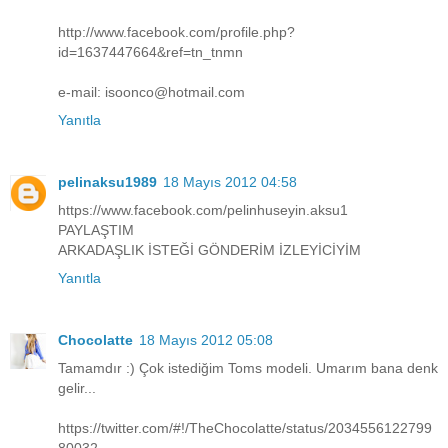
http://www.facebook.com/profile.php?
id=1637447664&ref=tn_tnmn
e-mail: isoonco@hotmail.com
Yanıtla
pelinaksu1989
18 Mayıs 2012 04:58
https://www.facebook.com/pelinhuseyin.aksu1
PAYLAŞTIM
ARKADAŞLIK İSTEĞİ GÖNDERİM İZLEYİCİYİM
Yanıtla
Chocolatte
18 Mayıs 2012 05:08
Tamamdır :) Çok istediğim Toms modeli. Umarım bana denk
gelir...
https://twitter.com/#!/TheChocolatte/status/2034556122799
80032