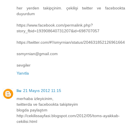
her yerden takipçinim. çekilişi twitter ve facebookta
duyurdum
https://www.facebook.com/permalink.php?
story_fbid=193908640731207&id=698707057
https://twitter.com/#!/smyrnian/status/204631852126961664
ssmyrnian@gmail.com
sevgiler
Yanıtla
liu
21 Mayıs 2012 11:15
merhaba izleyicinim,
twitterda ve facebookta takipteyim
blogda paylaştım
http://cekilissayfasi.blogspot.com/2012/05/toms-ayakkab-
cekilisi.html