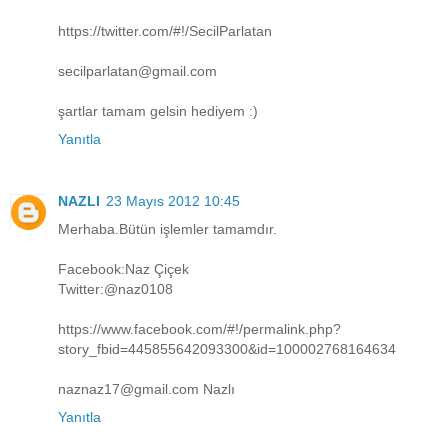
https://twitter.com/#!/SecilParlatan
secilparlatan@gmail.com
şartlar tamam gelsin hediyem :)
Yanıtla
NAZLI
23 Mayıs 2012 10:45
Merhaba.Bütün işlemler tamamdır.
Facebook:Naz Çiçek
Twitter:@naz0108
https://www.facebook.com/#!/permalink.php?
story_fbid=445855642093300&id=100002768164634
naznaz17@gmail.com Nazlı
Yanıtla