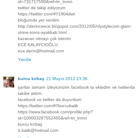
id=731717590&ref=tn_tnmn
twitter de takip ediyorum
https://twitter.com/#!/1904dwt
bloğumda yer verdim
http://derinceece.blogspot.com/2012/05/nlystylecom-glam-
shine-toms-ayakkab.html
kazanan olmayı çok isterim
ECE KALAYCIOĞLU
ece.derin@hotmail.com
Yanıtla
burcu kırbaş
21 Mayıs 2012 23:36
şartlar tamam izleyicinizim facebook ta ekledim ve twitterda
takibe aldım
facebook ve twitter da duyurdum
https://twitter.com/#!/burcubalik
https://www.facebook.com/profile.php?
id=100003287552455&ref=tn_tnmn
burcu kırbaş
b.balik@hotmail.com