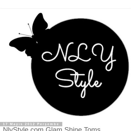
17 Mayıs 2012 Perşembe
NlyStyle.com Glam Shine Toms