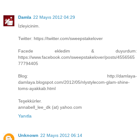
Damla
22 Mayıs 2012 04:29
İzleyicinim.
Twitter: https://twitter.com/sweepstakelover
Facede ekledim & duyurdum:
https://www.facebook.com/sweepstakelover/posts/4556565
77794405
Blog: http://damlaya-
damlaya.blogspot.com/2012/05/nlystylecom-glam-shine-
toms-ayakkab.html
Teşekkürler.
annabell_lee_dk (at) yahoo.com
Yanıtla
Unknown
22 Mayıs 2012 06:14