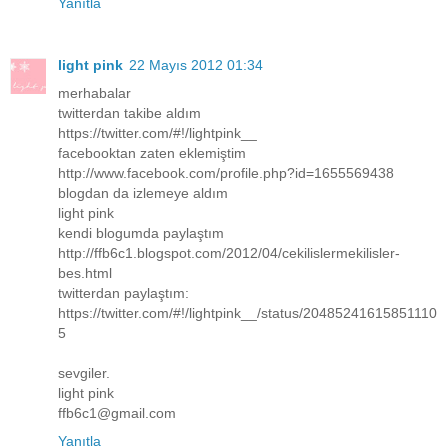
Yanıtla
light pink
22 Mayıs 2012 01:34
merhabalar
twitterdan takibe aldım
https://twitter.com/#!/lightpink__
facebooktan zaten eklemiştim
http://www.facebook.com/profile.php?id=1655569438
blogdan da izlemeye aldım
light pink
kendi blogumda paylaştım
http://ffb6c1.blogspot.com/2012/04/cekilislermekilisler-
bes.html
twitterdan paylaştım:
https://twitter.com/#!/lightpink__/status/20485241615851110
5
sevgiler.
light pink
ffb6c1@gmail.com
Yanıtla