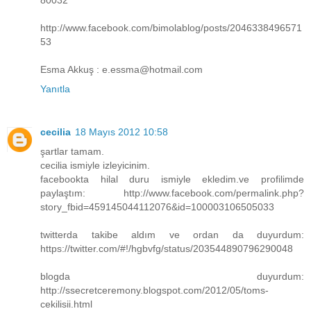
http://www.facebook.com/bimolablog/posts/2046338496571
53
Esma Akkuş : e.essma@hotmail.com
Yanıtla
cecilia
18 Mayıs 2012 10:58
şartlar tamam.
cecilia ismiyle izleyicinim.
facebookta hilal duru ismiyle ekledim.ve profilimde
paylaştım: http://www.facebook.com/permalink.php?
story_fbid=459145044112076&id=100003106505033
twitterda takibe aldım ve ordan da duyurdum:
https://twitter.com/#!/hgbvfg/status/203544890796290048
blogda duyurdum:
http://ssecretceremony.blogspot.com/2012/05/toms-
cekilisii.html