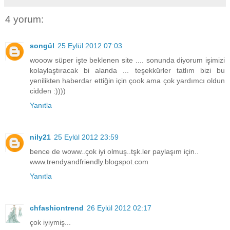
4 yorum:
songül
25 Eylül 2012 07:03
wooow süper işte beklenen site .... sonunda diyorum işimizi
kolaylaştıracak bi alanda ... teşekkürler tatlım bizi bu
yenilikten haberdar ettiğin için çook ama çok yardımcı oldun
cidden :))))
Yanıtla
nily21
25 Eylül 2012 23:59
bence de woww..çok iyi olmuş..tşk.ler paylaşım için..
www.trendyandfriendly.blogspot.com
Yanıtla
chfashiontrend
26 Eylül 2012 02:17
çok iyiymiş...