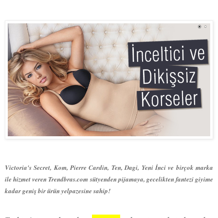
Victoria's Secret, Kom, Pierre Cardin, Ten, Dagi, Yeni İnci ve birçok marka
ile hizmet veren Trendbras.com sütyenden pijamaya, gecelikten fantezi giyime
kadar geniş bir ürün yelpazesine sahip!