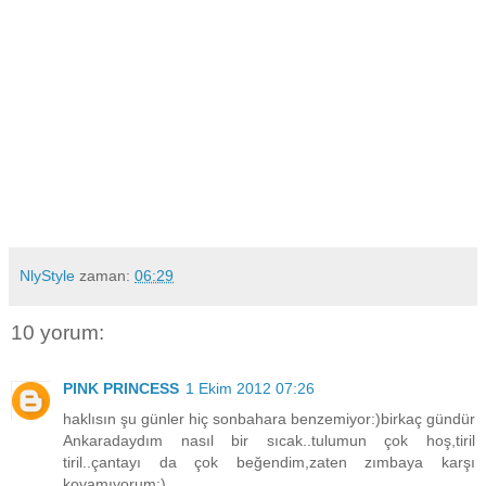
NlyStyle
zaman:
06:29
10 yorum:
PINK PRINCESS
1 Ekim 2012 07:26
haklısın şu günler hiç sonbahara benzemiyor:)birkaç gündür
Ankaradaydım nasıl bir sıcak..tulumun çok hoş,tiril
tiril..çantayı da çok beğendim,zaten zımbaya karşı
koyamıyorum:)