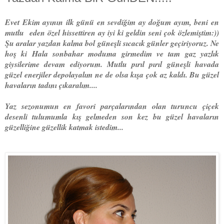
Evet Ekim ayının ilk günü en sevdiğim ay doğum ayım, beni en
mutlu eden özel hissettiren ay iyi ki geldin seni çok özlemiştim:))
Şu aralar yazdan kalma bol güneşli sıcacık günler geçiriyoruz. Ne
hoş ki Hala sonbahar moduma girmedim ve tam gaz yazlık
giysilerime devam ediyorum. Mutlu pırıl pırıl güneşli havada
güzel enerjiler depolayalım ne de olsa kışa çok az kaldı. Bu güzel
havaların tadını çıkaralım....
Yaz sezonumun en favori parçalarından olan turuncu çiçek
desenli tulumumla kış gelmeden son kez bu güzel havaların
güzelliğine güzellik katmak istedim...