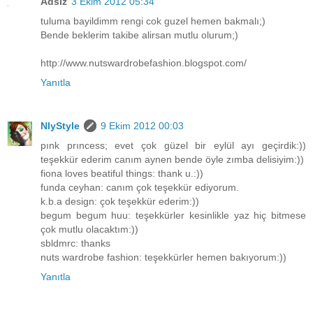
Adsız
3 Ekim 2012 05:34
tuluma bayildimm rengi cok guzel hemen bakmalı;)
Bende beklerim takibe alirsan mutlu olurum;)
http://www.nutswardrobefashion.blogspot.com/
Yanıtla
NlyStyle
9 Ekim 2012 00:03
pınk prıncess; evet çok güzel bir eylül ayı geçirdik:))
teşekkür ederim canım aynen bende öyle zımba delisiyim:))
fiona loves beatiful things: thank u.:))
funda ceyhan: canım çok teşekkür ediyorum.
k.b.a design: çok teşekkür ederim:))
begum begum huu: teşekkürler kesinlikle yaz hiç bitmese
çok mutlu olacaktım:))
sbldmrc: thanks
nuts wardrobe fashion: teşekkürler hemen bakıyorum:))
Yanıtla