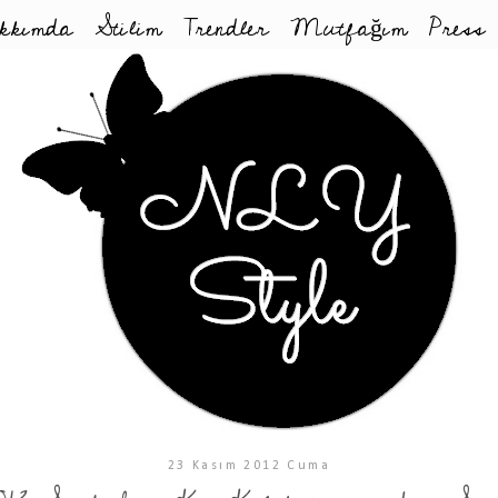
kkımda
Stilim
Trendler
Mutfağım
Press
23 Kasım 2012 Cuma