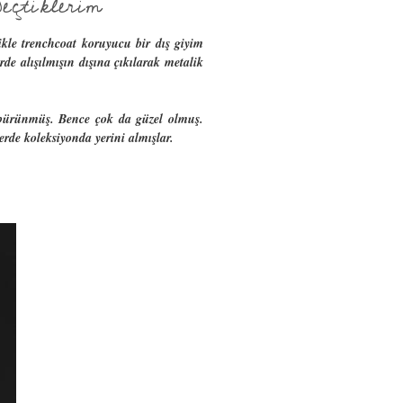
eçtiklerim
ikle trenchcoat koruyucu bir dış giyim
de alışılmışın dışına çıkılarak metalik
e bürünmüş. Bence çok da güzel olmuş.
lerde koleksiyonda yerini almışlar.