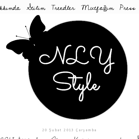
kkımda
Stilim
Trendler
Mutfağım
Press
20 Şubat 2013 Çarşamba