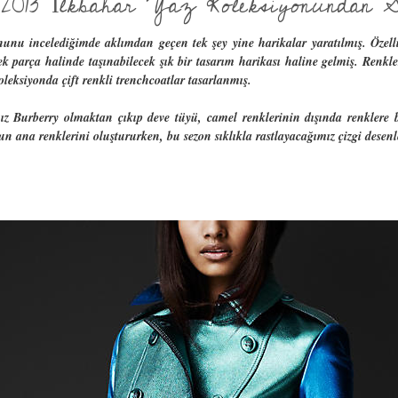
2013 İlkbahar Yaz Koleksiyonundan S
unu incelediğimde aklımdan geçen tek şey yine harikalar yaratılmış. Özell
k parça halinde taşınabilecek şık bir tasarım harikası haline gelmiş. Renkler
koleksiyonda çift renkli trenchcoatlar tasarlanmış.
ımız Burberry olmaktan çıkıp deve tüyü, camel renklerinin dışında renkler
nun ana renklerini oluştururken, bu sezon sıklıkla rastlayacağımız çizgi desen