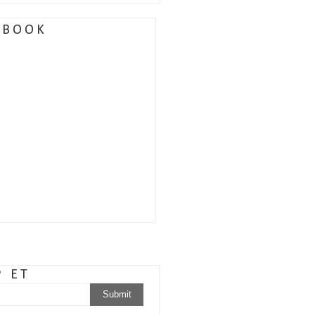
EBOOK
P ET