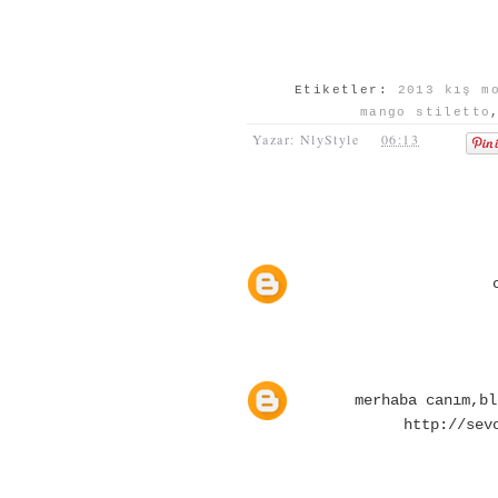
Etiketler:
2013 kış m
mango stiletto
Yazar: NlyStyle
06:13
merhaba canım,bl
http://sev