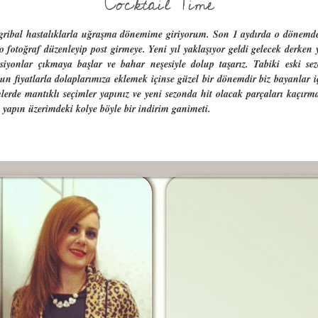
Cocktail Time
gribal hastalıklarla uğraşma dönemime giriyorum. Son 1 aydırda o dönemdey
otoğraf düzenleyip post girmeye. Yeni yıl yaklaşıyor geldi gelecek derken yen
ksiyonlar çıkmaya başlar ve bahar neşesiyle dolup taşarız. Tabiki eski sez
gun fiyatlarla dolaplarımıza eklemek içinse güzel bir dönemdir biz bayanlar
de mantıklı seçimler yapınız ve yeni sezonda hit olacak parçaları kaçırmay
 yapın üzerimdeki kolye böyle bir indirim ganimeti.