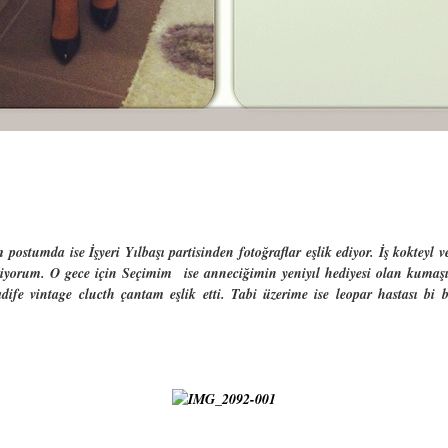
tumda ise İşyeri Yılbaşı partisinden fotoğraflar eşlik ediyor. İş kokteyl v
ediyorum. O gece için Seçimim ise anneciğimin yeniyıl hediyesi olan kumaşı
dife vintage clucth çantam eşlik etti. Tabi üzerime ise leopar hastası bi