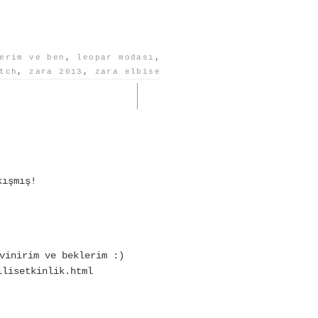
erim ve ben
,
leopar modası
,
tch
,
zara 2013
,
zara elbise
kışmış!
vinirim ve beklerim :)
ilisetkinlik.html