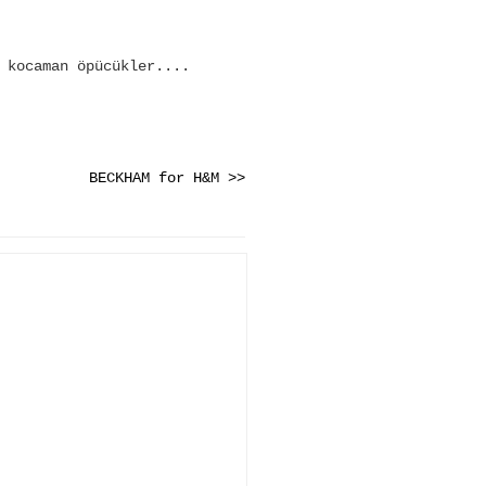
 kocaman öpücükler....
BECKHAM for H&M >>