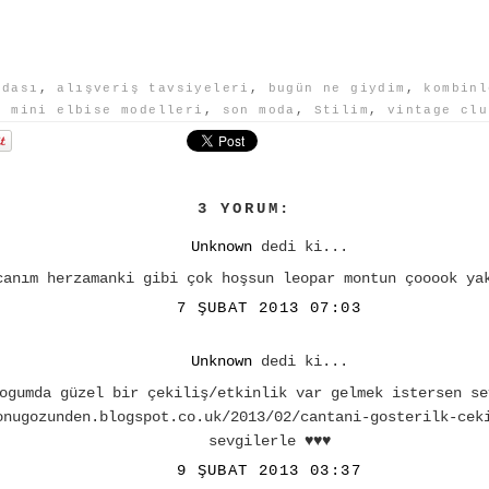
odası
,
alışveriş tavsiyeleri
,
bugün ne giydim
,
kombinl
,
mini elbise modelleri
,
son moda
,
Stilim
,
vintage clu
3 YORUM:
Unknown
dedi ki...
canım herzamanki gibi çok hoşsun leopar montun çooook ya
7 ŞUBAT 2013 07:03
Unknown
dedi ki...
ogumda güzel bir çekiliş/etkinlik var gelmek istersen se
onugozunden.blogspot.co.uk/2013/02/cantani-gosterilk-cek
sevgilerle ♥♥♥
9 ŞUBAT 2013 03:37