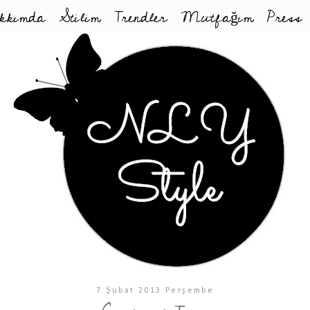
kkımda
Stilim
Trendler
Mutfağım
Press
7 Şubat 2013 Perşembe