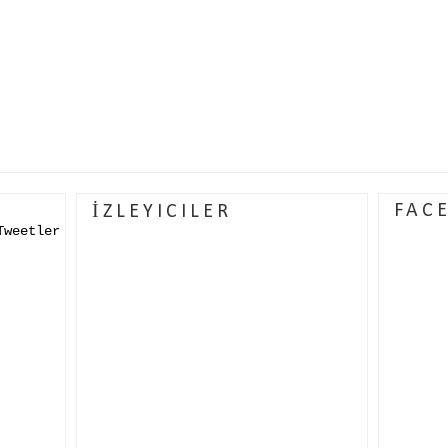
FAC
İZLEYICILER
Tweetler