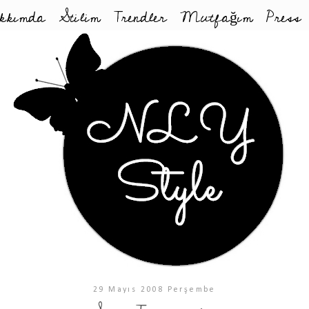
kkımda
Stilim
Trendler
Mutfağım
Press
29 Mayıs 2008 Perşembe