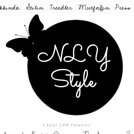
kkımda
Stilim
Trendler
Mutfağım
Press
1 Eylül 2008 Pazartesi