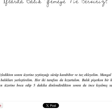
İftarda Balık Yemeye Ne Dersiniz?
mizledikten sonra üzerine zeytinyağı sürüp karabiber ve tuz ekleyelim. Mangal
alıkları yerleştirelim. Her iki tarafını da kızartalım. Balık pişerken bir
ığın üzerine boca edip 5 dakika dinlendirdikten sonra da ince kıyılmış s