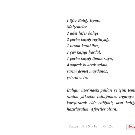
Lüfer Balığı Izgara
Malzemeler
2 adet lüfer balığı
2 çorba kaşığı zeytinyağı,
1 tutam karabiber,
1 çay kaşığı hardal,
1 çorba kaşığı limon suyu,
4 yaprak kıvırcık salata,
yarım demet maydanoz,
yeterince tuz
Balığın üzerindeki pulları ve içini te
santim yüksekte tuttuğumuz ızgaraya b
karıştırarak elde ettiğimiz sosu bal
hazırlayalım. Afiyetler olsun...
Yazar: NlyStyle
00:20