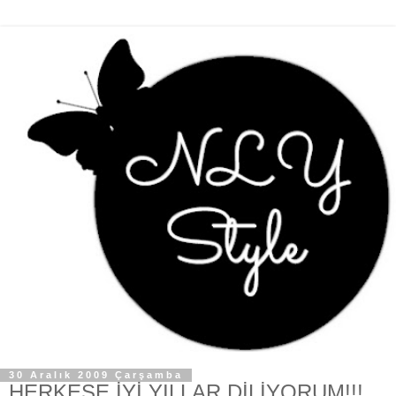
30 Aralık 2009 Çarşamba
HERKESE İYİ YILLAR DİLİYORUM!!!