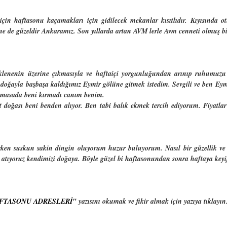
 için haftasonu kaçamakları için gidilecek mekanlar kısıtlıdır. Kıyısında 
ine de güzeldir Ankaramız. Son yıllarda artan AVM lerle Avm cenneti olmuş b
eklenenin üzerine çıkmasıyla ve haftaiçi yorgunluğundan arınıp ruhumuzu
n doğayla başbaşa kaldığımız Eymir gölüne gitmek istedim. Sevgili ve ben Eym
tutmasada beni kırmadı canım benim.
t doğası beni benden alıyor. Ben tabi balık ekmek tercih ediyorum. Fiyatla
rken suskun sakin dingin oluyorum huzur buluyorum. Nasıl bir güzellik ve 
atıyoruz kendimizi doğaya. Böyle güzel bi haftasonundan sonra haftaya keyi
FTASONU ADRESLERİ"
yazısını okumak ve fikir almak için yazıya tıklayın