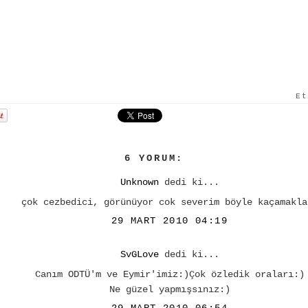
E
6 YORUM:
Unknown
dedi ki...
çok cezbedici, görünüyor cok severim böyle kaçamakla
29 MART 2010 04:19
SvGLove
dedi ki...
Canım ODTÜ'm ve Eymir'imiz:)Çok özledik oraları:)
Ne güzel yapmışsınız:)
29 MART 2010 06:54