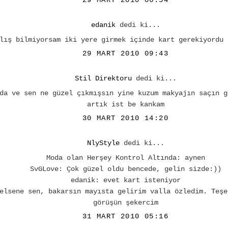
edanik
dedi ki...
lış bilmiyorsam iki yere girmek içinde kart gerekiyordu 
29 MART 2010 09:43
Stil Direktoru
dedi ki...
da ve sen ne güzel çıkmışsın yine kuzum makyajın saçın g
artık ist be kankam
30 MART 2010 14:20
NlyStyle
dedi ki...
Moda olan Herşey Kontrol Altında: aynen
SvGLove: Çok güzel oldu bencede, gelin sizde:))
edanik: evet kart isteniyor
elsene sen, bakarsın mayısta gelirim valla özledim. Teşe
görüşün şekercim
31 MART 2010 05:16