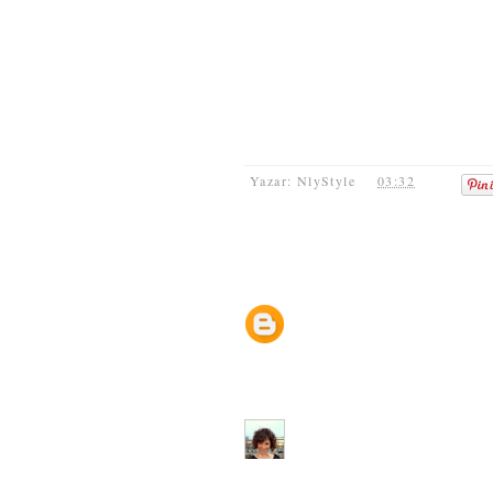
Yazar: NlyStyle
03:32