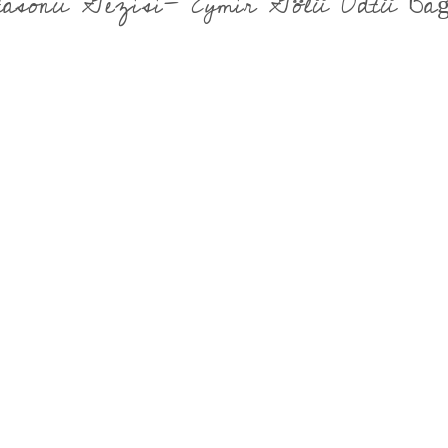
tasonu Gezisi- Eymir Gölü Odtü Bağ