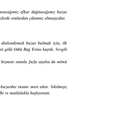
oturacağımız efkar dağıtacağımız huzur
izlerde oralardan çıkamaz olmuşuzdur.
 dinlendirmek huzur bulmak için, ilk
ir gölü Odtü Bağ Evine kaçtık. Sevgili
r hizmete oranla fazla sayılsa da mönü
huzurdur insanı mest eden. Sıkılmışız
fle ve mutlulukla başlıyorum.
.