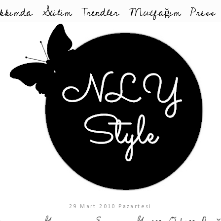
kkımda
Stilim
Trendler
Mutfağım
Press
29 Mart 2010 Pazartesi