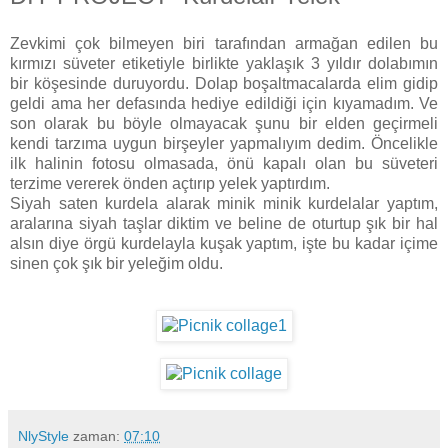
Zevkimi çok bilmeyen biri tarafından armağan edilen bu
kırmızı süveter etiketiyle birlikte yaklaşık 3 yıldır dolabımın
bir köşesinde duruyordu. Dolap boşaltmacalarda elim gidip
geldi ama her defasında hediye edildiği için kıyamadım. Ve
son olarak bu böyle olmayacak şunu bir elden geçirmeli
kendi tarzıma uygun birşeyler yapmalıyım dedim. Öncelikle
ilk halinin fotosu olmasada, önü kapalı olan bu süveteri
terzime vererek önden açtırıp yelek yaptırdım.
Siyah saten kurdela alarak minik minik kurdelalar yaptım,
aralarına siyah taşlar diktim ve beline de oturtup şık bir hal
alsın diye örgü kurdelayla kuşak yaptım, işte bu kadar içime
sinen çok şık bir yeleğim oldu.
NlyStyle
zaman:
07:10