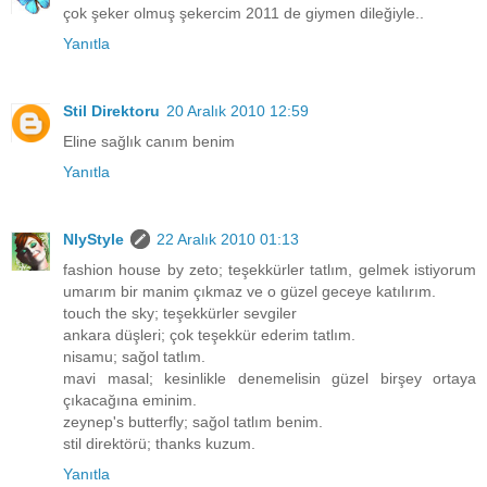
çok şeker olmuş şekercim 2011 de giymen dileğiyle..
Yanıtla
Stil Direktoru
20 Aralık 2010 12:59
Eline sağlık canım benim
Yanıtla
NlyStyle
22 Aralık 2010 01:13
fashion house by zeto; teşekkürler tatlım, gelmek istiyorum
umarım bir manim çıkmaz ve o güzel geceye katılırım.
touch the sky; teşekkürler sevgiler
ankara düşleri; çok teşekkür ederim tatlım.
nisamu; sağol tatlım.
mavi masal; kesinlikle denemelisin güzel birşey ortaya
çıkacağına eminim.
zeynep's butterfly; sağol tatlım benim.
stil direktörü; thanks kuzum.
Yanıtla