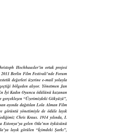
ristoph Hochhausler’in ortak projesi
i 2011 Berlin Film Festivali’nde Forum
tetik değerleri üzerine e-mail yoluyla
 geçtiği bölgeden alıyor. Yönetmen Jan
e En İyi Kadın Oyuncu ödülünü kazanan
de gerçekleşen “Üzerimizdeki Gökyüzü”,
isan ayında dağıtılan Lola Alman Film
e görüntü yönetimiyle de ödüle layık
diğimiz Chris Kraus. 1914 yılında, I.
na Estonya’ya gelen Oda’nın öyküsünü
la’ya layık görülen “İçimdeki Şarkı”,