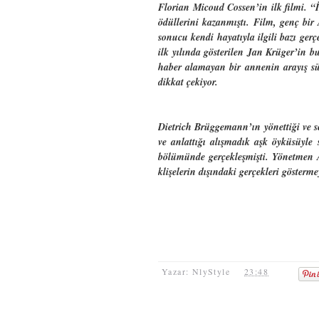
Florian Micoud Cossen’in ilk filmi. “İ
ödüllerini kazanmıştı. Film, genç bi
sonucu kendi hayatıyla ilgili bazı ge
ilk yılında gösterilen Jan Krüger’in 
haber alamayan bir annenin arayış sü
dikkat çekiyor.
Dietrich Brüggemann’ın yönettiği ve s
ve anlattığı alışmadık aşk öyküsüyle 
bölümünde gerçekleşmişti. Yönetmen Al
klişelerin dışındaki gerçekleri gösterm
Yazar: NlyStyle
23:48