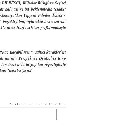
 FIPRESCI, Kiliseler Birliği ve Seyirci
sur kalması ve bu beklenmedik tesadüf
 Almanya’dan Yepyeni Filmler dizisinin
 başlıklı filmi, oğlundan uzun süredir
cu Corinna Harfouch’un performansıyla
Kaç Kaçabilirsen”, sahici karakterleri
stivali’nin Perspektive Deutsches Kino
dan hacker’larla yapılan röportajlarla
laus Schulze’ye ait.
Etiketler:
ürün tanıtım