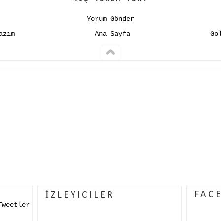
Yorum Gönder
azım
Ana Sayfa
Go
FAC
İZLEYICILER
Tweetler