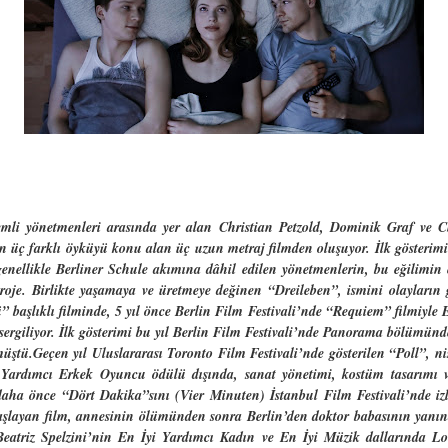
 yönetmenleri arasında yer alan Christian Petzold, Dominik Graf ve Ch
şen üç farklı öyküyü konu alan üç uzun metraj filmden oluşuyor. İlk gösterim
nellikle Berliner Schule akımına dâhil edilen yönetmenlerin, bu eğilimin es
proje. Birlikte yaşamaya ve üretmeye değinen “Dreileben”, ismini olayların
başlıklı filminde, 5 yıl önce Berlin Film Festivali’nde “Requiem” filmiyl
sergiliyor. İlk gösterimi bu yıl Berlin Film Festivali’nde Panorama bölümün
ştü.Geçen yıl Uluslararası Toronto Film Festivali’nde gösterilen “Poll”, n
 Yardımcı Erkek Oyuncu ödülü dışında, sanat yönetimi, kostüm tasarımı v
aha önce “Dört Dakika”sını (Vier Minuten) İstanbul Film Festivali’nde izle
şlayan film, annesinin ölümünden sonra Berlin’den doktor babasının yanı
eatriz Spelzini’nin En İyi Yardımcı Kadın ve En İyi Müzik dallarında Lo