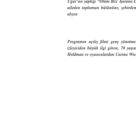
Uğur’un yaptığı “Ölüm Bizi Ayırana De
aileden toplumun bütününe, şehirden k
alıyor.
Programın açılış filmi genç yönetme
izleyiciden büyük ilgi gören, 70 yaş
Heldman ve oyunculardan Carina Wiese