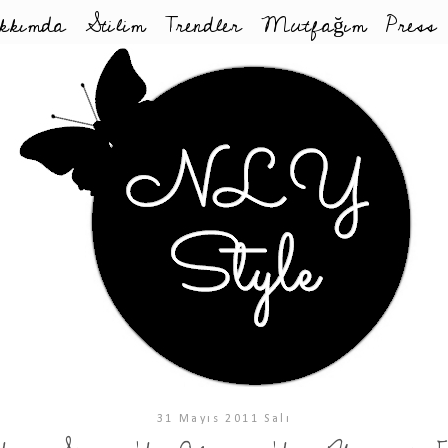
kkımda
Stilim
Trendler
Mutfağım
Press
31 Mayıs 2011 Salı