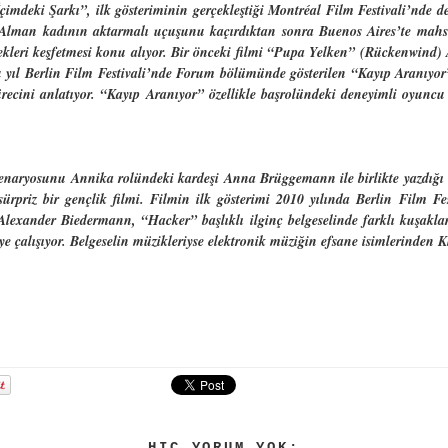
çimdeki Şarkı”, ilk gösteriminin gerçekleştiği Montréal Film Festivali’nde de
r Alman kadının aktarmalı uçuşunu kaçırdıktan sonra Buenos Aires’te mah
rçekleri keşfetmesi konu alıyor. Bir önceki filmi “Pupa Yelken” (Rückenwind)
bu yıl Berlin Film Festivali’nde Forum bölümünde gösterilen “Kayıp Aranıyor”
recini anlatıyor. “Kayıp Aranıyor” özellikle başrolündeki deneyimli oyun
enaryosunu Annika rolündeki kardeşi Anna Brüggemann ile birlikte yazdığı “
sürpriz bir gençlik filmi. Filmin ilk gösterimi 2010 yılında Berlin Film Fe
exander Biedermann, “Hacker” başlıklı ilginç belgeselinde farklı kuşaklar
eye çalışıyor. Belgeselin müzikleriyse elektronik müziğin efsane isimlerinden K
HIÇ YORUM YOK: