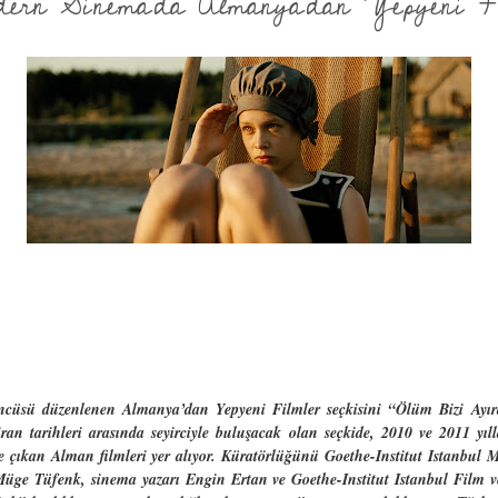
ern Sinema’da Almanya’dan Yepyeni Fi
cüsü düzenlenen Almanya’dan Yepyeni Filmler seçkisini “Ölüm Bizi Ayır
iran tarihleri arasında seyirciyle buluşacak olan seçkide, 2010 ve 2011 yılla
öne çıkan Alman filmleri yer alıyor. Küratörlüğünü Goethe-Institut Istanbu
üge Tüfenk, sinema yazarı Engin Ertan ve Goethe-Institut Istanbul Film 