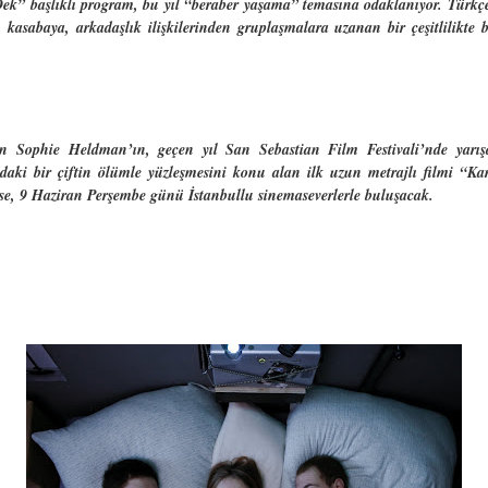
k” başlıklı program, bu yıl “beraber yaşama” temasına odaklanıyor. Türkçe al
asabaya, arkadaşlık ilişkilerinden gruplaşmalara uzanan bir çeşitlilikte bir
n Sophie Heldman’ın, geçen yıl San Sebastian Film Festivali’nde yarış
ındaki bir çiftin ölümle yüzleşmesini konu alan ilk uzun metrajlı filmi “K
, 9 Haziran Perşembe günü İstanbullu sinemaseverlerle buluşacak.