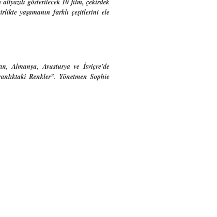
tyazılı gösterilecek 10 film, çekirdek
likte yaşamanın farklı çeşitlerini ele
an, Almanya, Avusturya ve İsviçre’de
aranlıktaki Renkler”. Yönetmen Sophie