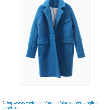
7-
http://www.choies.com/product/blue-woolen-longline-
ovoid-coat