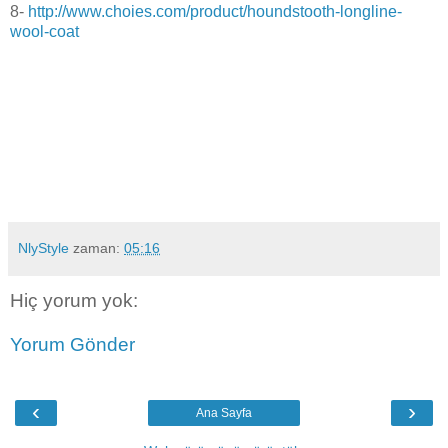
8-
http://www.choies.com/product/houndstooth-longline-
wool-coat
NlyStyle
zaman:
05:16
Hiç yorum yok:
Yorum Gönder
‹
›
Ana Sayfa