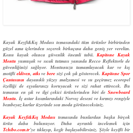
Kayak Keyfi&Kış Modası temasındaki tüm ürünler birbirinden
güzel ama içlerinden seçerek birkaçına daha geniş yer verelim.
Konu kayak olunca güvenlik önemli tabii.
Kapitone Kayak
Montu
yumuşak ve sıcak tutması yanında Recco Reflektorle de
güvenliğinizi sağlıyor. Montunuzu tamamlayacak kar ve kış
motifli
eldiven
,
atkı
ve
bere
sizi çok şık gösterecek.
Kapitone Spor
Çantasının
dayanıklı yüzey malzemesi ve su geçirmez ecorepel
özelliği de eşyalarınızı koruyacak ve sizi rahat ettirecek. Bu
temanın en şık ve ilgi çekici ürünlerinden biri de
Snowboard
Montu
. İç astar kısımlarındaki Norveç deseni ve kırmızı rengiyle
bembeyaz karlar üzerinde son moda görüneceksiniz.
Kayak Keyfi&Kış Modası
temasında bunlardan başka birçok
ürün daha bulunuyor. Daha ayrıntılı incelemek için
Tchibo.com.tr
’ye tıklayıp, keşfe başlayabilirsiniz. Şöyle keyifli bir