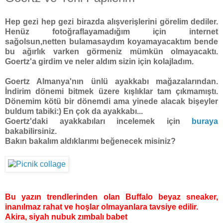
Hep gezi hep gezi birazda alışverişlerini görelim dediler.
Henüz fotoğraflayamadığım için internet
sağolsun,netten bulamasaydım koyamayacaktım bende
bu ağırlık varken görmeniz mümkün olmayacaktı.
Goertz'a girdim ve neler aldım sizin için kolajladım.
Goertz Almanya'nın ünlü ayakkabı mağazalarından.
İndirim dönemi bitmek üzere kışlıklar tam çıkmamıştı.
Dönemim kötü bir dönemdi ama yinede alacak bişeyler
buldum tabiki:) En çok da ayakkabı...
Goertz'daki ayakkabıları incelemek için
buraya
bakabilirsiniz.
Bakın bakalım aldıklarımı beğenecek misiniz?
Bu yazın trendlerinden olan Buffalo beyaz sneaker,
inanılmaz rahat ve hoşlar olmayanlara tavsiye edilir.
Akira, siyah nubuk zımbalı babet