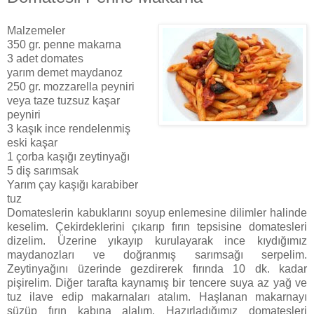
Malzemeler
350 gr. penne makarna
3 adet domates
yarım demet maydanoz
250 gr. mozzarella peyniri
veya taze tuzsuz kaşar
peyniri
3 kaşık ince rendelenmiş
eski kaşar
1 çorba kaşığı zeytinyağı
5 diş sarımsak
Yarım çay kaşığı karabiber
tuz
Domateslerin kabuklarını soyup enlemesine dilimler halinde
keselim. Çekirdeklerini çıkarıp fırın tepsisine domatesleri
dizelim. Üzerine yıkayıp kurulayarak ince kıydığımız
maydanozları ve doğranmış sarımsağı serpelim.
Zeytinyağını üzerinde gezdirerek fırında 10 dk. kadar
pişirelim. Diğer tarafta kaynamış bir tencere suya az yağ ve
tuz ilave edip makarnaları atalım. Haşlanan makarnayı
süzüp fırın kabına alalım. Hazırladığımız domatesleri